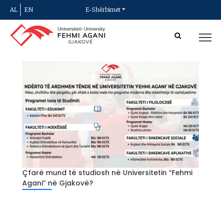
AL
EN
E-Shërbimet
Çfarë mund të studiosh në Universitetin “Fehmi
Agani” në Gjakovë?