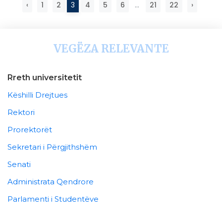
‹
1
2
3
4
5
6
...
21
22
›
VEGËZA RELEVANTE
Rreth universitetit
Këshilli Drejtues
Rektori
Prorektorët
Sekretari i Përgjithshëm
Senati
Administrata Qendrore
Parlamenti i Studentëve