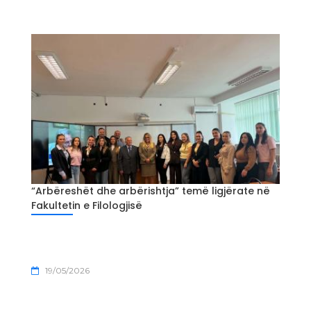
“Arbëreshët dhe arbërishtja” temë ligjërate në
Fakultetin e Filologjisë
19/05/2026