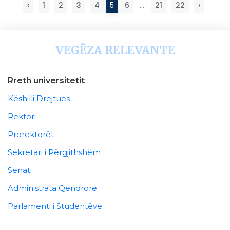
‹
1
2
3
4
5
6
...
21
22
›
VEGËZA RELEVANTE
Rreth universitetit
Këshilli Drejtues
Rektori
Prorektorët
Sekretari i Përgjithshëm
Senati
Administrata Qendrore
Parlamenti i Studentëve