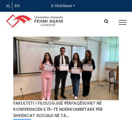
AL
EN
E-Shërbimet
FAKULTETI I FILOLOGJISË PËRFAQËSOHET NË
KONFERENCËN E 15-TË NDËRKOMBËTARE PËR
SHKENCAT SOCIALE NË TA...