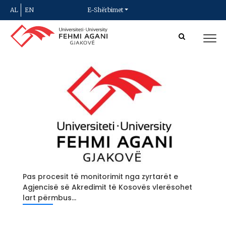
AL
EN
E-Shërbimet
Pas procesit të monitorimit nga zyrtarët e
Agjencisë së Akredimit të Kosovës vlerësohet
lart përmbus...