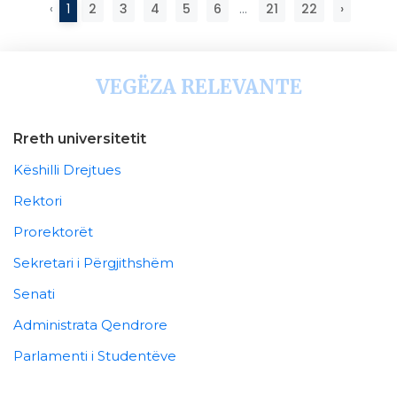
‹
1
2
3
4
5
6
...
21
22
›
VEGËZA RELEVANTE
Rreth universitetit
Këshilli Drejtues
Rektori
Prorektorët
Sekretari i Përgjithshëm
Senati
Administrata Qendrore
Parlamenti i Studentëve