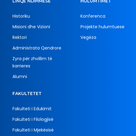
LINQE NDIHMËSE
HULUMTIMET
Historiku
Konferenca
Misioni dhe Vizioni
Projekte hulumtuese
Rektori
Vegëza
Administrata Qendrore
Zyra për zhvillim të
karrieres
Alumni
FAKULTETET
Fakulteti i Edukimit
Fakulteti i Filologjisë
Fakulteti i Mjekësisë