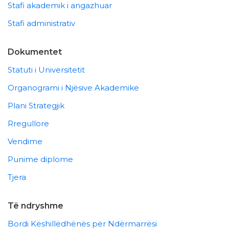
Stafi akademik i angazhuar
Stafi administrativ
Dokumentet
Statuti i Universitetit
Organogrami i Njësive Akademike
Plani Strategjik
Rregullore
Vendime
Punime diplome
Tjera
Të ndryshme
Bordi Këshillëdhënës për Ndërmarrësi