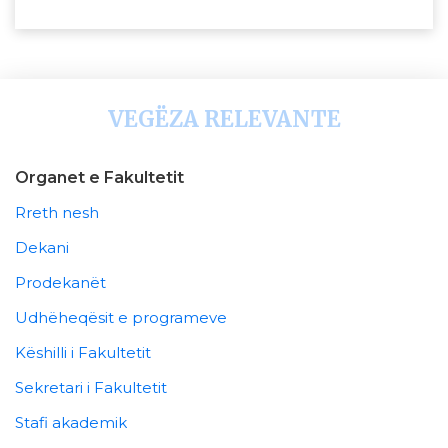
VEGËZA RELEVANTE
Organet e Fakultetit
Rreth nesh
Dekani
Prodekanët
Udhëheqësit e programeve
Këshilli i Fakultetit
Sekretari i Fakultetit
Stafi akademik