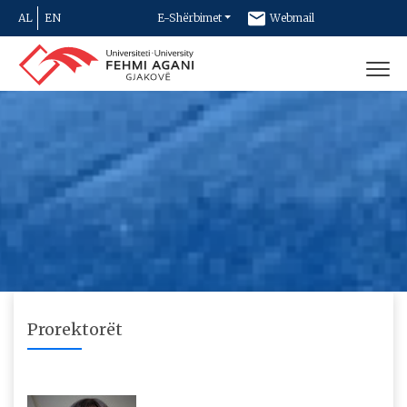
AL
EN
E-Shërbimet
Webmail
Newsletter
Kontakt
Prorektorët