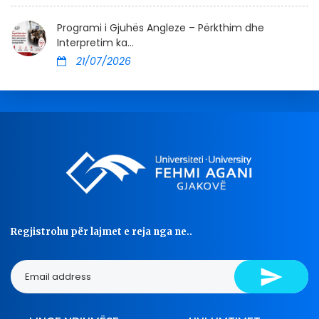
Programi i Gjuhës Angleze – Përkthim dhe
Interpretim ka...
21/07/2026
Regjistrohu për lajmet e reja nga ne..