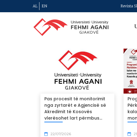
AL
EN
Revista S
U
Pas procesit të monitorimit
Prog
nga zyrtarët e Agjencisë së
Përk
Akredimit të Kosovës
kal
vlerësohet lart përmbus...
moni
22/07/2026
21