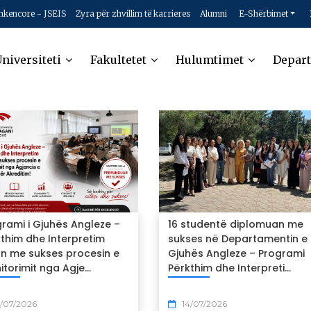
hkencore - JSEIS
Zyra për zhvillim të karrieres
Alumni
E-Shërbimet
niversiteti
Fakultetet
Hulumtimet
Depar
rami i Gjuhës Angleze –
16 studentë diplomuan me
thim dhe Interpretim
sukses në Departamentin e
on me sukses procesin e
Gjuhës Angleze – Programi
torimit nga Agje...
Përkthim dhe Interpreti...
/07/2026
14/07/2026