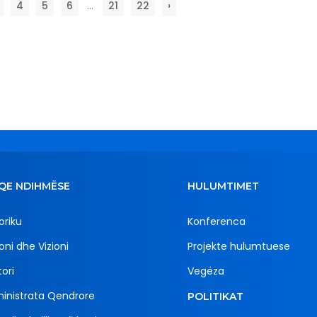
4
5
6
...
21
22
›
QE NDIHMËSE
HULUMTIMET
oriku
Konferenca
oni dhe Vizioni
Projekte hulumtuese
ori
Vegëza
inistrata Qendrore
POLITIKAT