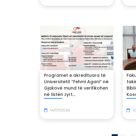
Programet e akredituara të
Faku
Universitetit “Fehmi Agani” në
tak
Gjakovë mund të verifikohen
Bib
në listën zyrt...
Koso
14/07/2026
1