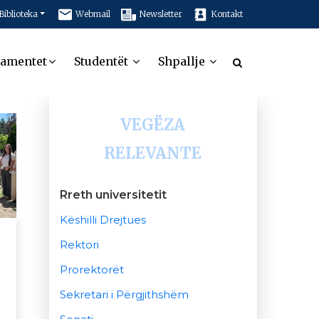
Biblioteka
Webmail
Newsletter
Kontakt
tamentet
Studentët
Shpallje
VEGËZA
RELEVANTE
Rreth universitetit
Këshilli Drejtues
Rektori
Prorektorët
Sekretari i Përgjithshëm