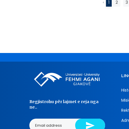
‹
1
2
3
LIN
Hist
Misi
Regjistrohu për lajmet e reja nga
ne..
Rekt
Adm