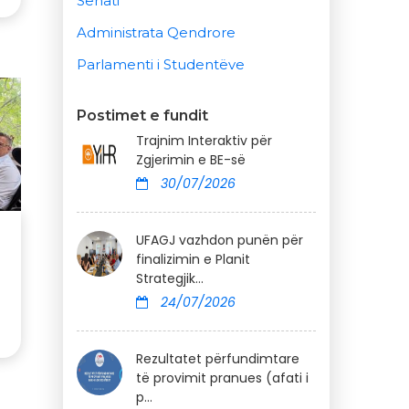
Senati
Administrata Qendrore
Parlamenti i Studentëve
Postimet e fundit
Trajnim Interaktiv për
Zgjerimin e BE-së
30/07/2026
UFAGJ vazhdon punën për
finalizimin e Planit
Strategjik...
24/07/2026
Rezultatet përfundimtare
të provimit pranues (afati i
p...