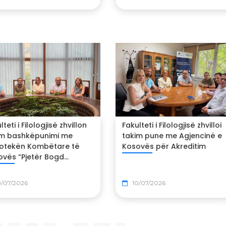
lteti i Filologjisë zhvillon
Fakulteti i Filologjisë zhvilloi
im bashkëpunimi me
takim pune me Agjencinë e
liotekën Kombëtare të
Kosovës për Akreditim
vës “Pjetër Bogd...
0/07/2026
10/07/2026