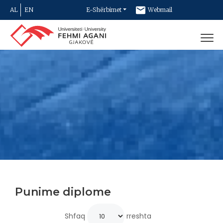
AL
EN
E-Shërbimet
Webmail
Newsletter
Kontakt
Punime diplome
Shfaq
rreshta