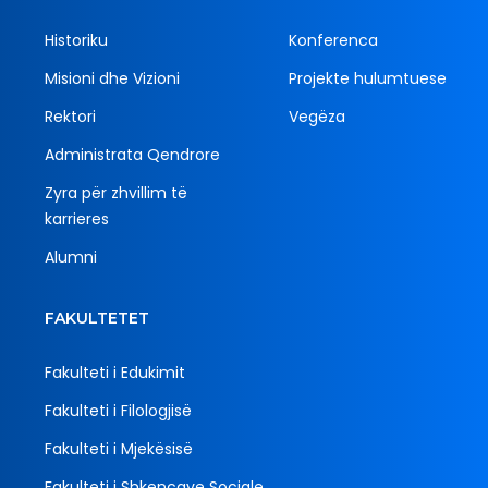
Historiku
Konferenca
Misioni dhe Vizioni
Projekte hulumtuese
Rektori
Vegëza
Administrata Qendrore
Zyra për zhvillim të
karrieres
Alumni
FAKULTETET
Fakulteti i Edukimit
Fakulteti i Filologjisë
Fakulteti i Mjekësisë
Fakulteti i Shkencave Sociale