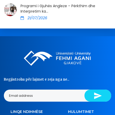
Programi i Gjuhës Angleze – Përkthim dhe
Interpretim ka...
21/07/2026
Regjistrohu për lajmet e reja nga ne..
LINQE NDIHMËSE
HULUMTIMET