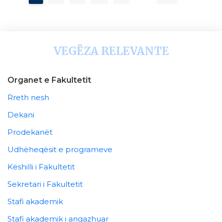
VEGËZA RELEVANTE
Organet e Fakultetit
Rreth nesh
Dekani
Prodekanët
Udhëheqësit e programeve
Këshilli i Fakultetit
Sekretari i Fakultetit
Stafi akademik
Stafi akademik i angazhuar