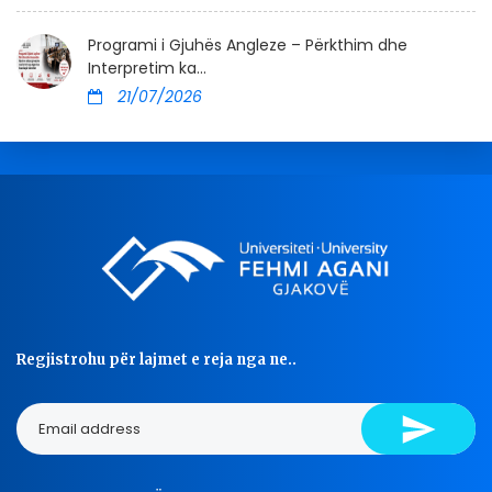
Programi i Gjuhës Angleze – Përkthim dhe
Interpretim ka...
21/07/2026
Regjistrohu për lajmet e reja nga ne..