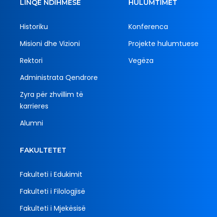
LINQE NDIHMËSE
HULUMTIMET
Historiku
Konferenca
Misioni dhe Vizioni
Projekte hulumtuese
Rektori
Vegëza
Administrata Qendrore
Zyra për zhvillim të
karrieres
Alumni
FAKULTETET
Fakulteti i Edukimit
Fakulteti i Filologjisë
Fakulteti i Mjekësisë