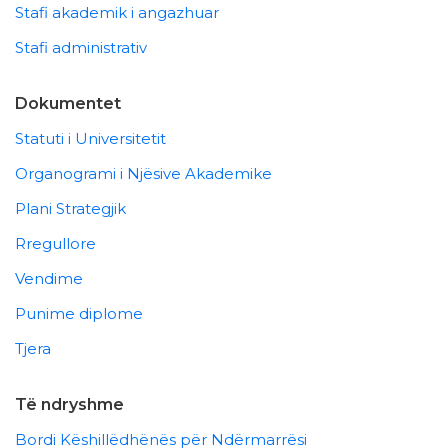
Stafi akademik i angazhuar
Stafi administrativ
Dokumentet
Statuti i Universitetit
Organogrami i Njësive Akademike
Plani Strategjik
Rregullore
Vendime
Punime diplome
Tjera
Të ndryshme
Bordi Këshillëdhënës për Ndërmarrësi