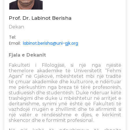
Prof. Dr. Labinot Berisha
Dekan
Tel:
Email:
labinot.berisha@uni-gjk.org
Fjala e Dekanit
Fakulteti i Filologjisë, si një nga njësitë
themelore akademike të Universitetit “Fehmi
Agani” në Gjakovë, mbështetet mbi një traditë
të çmuar akademike dhe kulturore, e ndërtuar
me përkushtim nga breza të tërë profesorësh,
studiuesish dhe studentësh. Duke nderuar këtë
trashëgimi dhe duke u mbështetur në arritjet e
deritanishme, synimi ynë është që Fakulteti të
vazhdojë rrugën e zhvillimit dhe të afirmimit si
një vatër e rëndësishme e dijes, e kërkimit
shkencor dhe e formimit profesional.