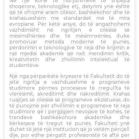
Në një kohë të ndryshimeve të shpejta
shoqërore, teknologjike etj., detyrimi ynë është
që të ofrojmë arsim cilësor, bashkëkohor dhe të
krahasueshëm me standardet më të mira
evropiane. Për këtë arsye, do të angazhohemi
vazhdimisht në ngritjen e cilësisë së
mësimdhënies dhe të mësimnxënies, duke
promovuar metoda moderne të punës,
përdorimin e teknologjive të reja dhe krijimin e
një mjedisi akademik që nxit mendimin kritik,
kreativitetin dhe zhvillimin intelektual të
studentëve.
Një nga përparësitë kryesore të Fakultetit do të
jetë ngritja e vazhdueshme e programeve
studimore përmes proceseve të rregullta të
vlerësimit, akreditimit dhe riakreditimit. Krahas
ruajtjes së cilësisë së programeve ekzistuese, do
të punojmë për zhvillimin e programeve të reja
studimore që i përgjigjen nevojave të kohës, të
trendeve bashkëkohore akademike dhe
kërkesave të tregut të punës. Fakulteti ynë
duhet të jetë një institucion që jo vetëm përcjell
dije, por edhe përgatit profesionistë të aftë për