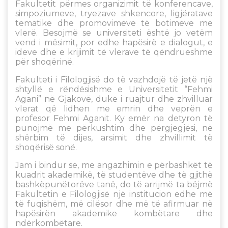
Fakultetit përmes organizimit të konferencave,
simpoziumeve, tryezave shkencore, ligjëratave
tematike dhe promovimeve të botimeve me
vlerë. Besojmë se universiteti është jo vetëm
vend i mësimit, por edhe hapësirë e dialogut, e
ideve dhe e krijimit të vlerave të qëndrueshme
për shoqërinë.
Fakulteti i Filologjisë do të vazhdojë të jetë një
shtyllë e rëndësishme e Universitetit “Fehmi
Agani” në Gjakovë, duke i ruajtur dhe zhvilluar
vlerat që lidhen me emrin dhe veprën e
profesor Fehmi Aganit. Ky emër na detyron të
punojmë me përkushtim dhe përgjegjësi, në
shërbim të dijes, arsimit dhe zhvillimit të
shoqërisë sonë.
Jam i bindur se, me angazhimin e përbashkët të
kuadrit akademikë, të studentëve dhe të gjithë
bashkëpunëtorëve tanë, do të arrijmë ta bëjmë
Fakultetin e Filologjisë një institucion edhe më
të fuqishëm, më cilësor dhe më të afirmuar në
hapësirën akademike kombëtare dhe
ndërkombëtare.