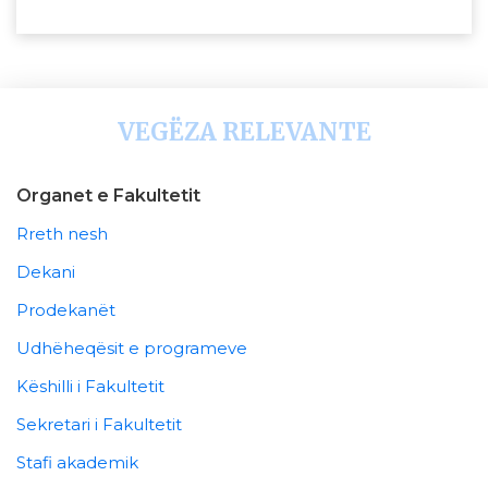
VEGËZA RELEVANTE
Organet e Fakultetit
Rreth nesh
Dekani
Prodekanët
Udhëheqësit e programeve
Këshilli i Fakultetit
Sekretari i Fakultetit
Stafi akademik