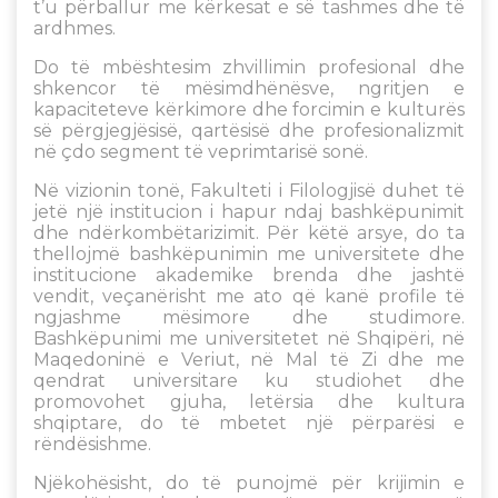
t’u përballur me kërkesat e së tashmes dhe të
ardhmes.
Do të mbështesim zhvillimin profesional dhe
shkencor të mësimdhënësve, ngritjen e
kapaciteteve kërkimore dhe forcimin e kulturës
së përgjegjësisë, qartësisë dhe profesionalizmit
në çdo segment të veprimtarisë sonë.
Në vizionin tonë, Fakulteti i Filologjisë duhet të
jetë një institucion i hapur ndaj bashkëpunimit
dhe ndërkombëtarizimit. Për këtë arsye, do ta
thellojmë bashkëpunimin me universitete dhe
institucione akademike brenda dhe jashtë
vendit, veçanërisht me ato që kanë profile të
ngjashme mësimore dhe studimore.
Bashkëpunimi me universitetet në Shqipëri, në
Maqedoninë e Veriut, në Mal të Zi dhe me
qendrat universitare ku studiohet dhe
promovohet gjuha, letërsia dhe kultura
shqiptare, do të mbetet një përparësi e
rëndësishme.
Njëkohësisht, do të punojmë për krijimin e