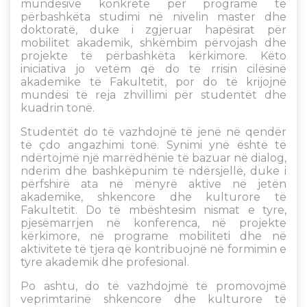
mundësive konkrete për programe të
përbashkëta studimi në nivelin master dhe
doktoratë, duke i zgjeruar hapësirat për
mobilitet akademik, shkëmbim përvojash dhe
projekte të përbashkëta kërkimore. Këto
iniciativa jo vetëm që do të rrisin cilësinë
akademike të Fakultetit, por do të krijojnë
mundësi të reja zhvillimi për studentët dhe
kuadrin tonë.
Studentët do të vazhdojnë të jenë në qendër
të çdo angazhimi tonë. Synimi ynë është të
ndërtojmë një marrëdhënie të bazuar në dialog,
nderim dhe bashkëpunim të ndërsjellë, duke i
përfshirë ata në mënyrë aktive në jetën
akademike, shkencore dhe kulturore të
Fakultetit. Do të mbështesim nismat e tyre,
pjesëmarrjen në konferenca, në projekte
kërkimore, në programe mobiliteti dhe në
aktivitete të tjera që kontribuojnë në formimin e
tyre akademik dhe profesional.
Po ashtu, do të vazhdojmë të promovojmë
veprimtarinë shkencore dhe kulturore të