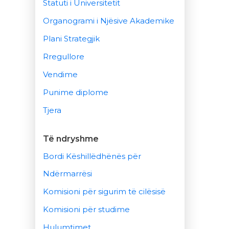
Statuti i Universitetit
Organogrami i Njësive Akademike
Plani Strategjik
Rregullore
Vendime
Punime diplome
Tjera
Të ndryshme
Bordi Këshillëdhënës për
Ndërmarrësi
Komisioni për sigurim të cilësisë
Komisioni për studime
Hulumtimet