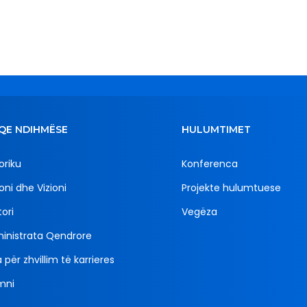
QE NDIHMËSE
HULUMTIMET
oriku
Konferenca
oni dhe Vizioni
Projekte hulumtuese
ori
Vegëza
inistrata Qendrore
 për zhvillim të karrieres
mni