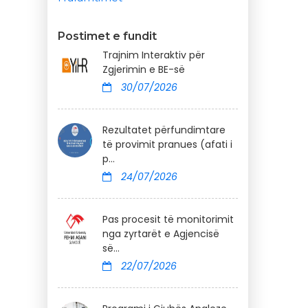
Postimet e fundit
Trajnim Interaktiv për
Zgjerimin e BE-së
30/07/2026
Rezultatet përfundimtare
të provimit pranues (afati i
p...
24/07/2026
Pas procesit të monitorimit
nga zyrtarët e Agjencisë
së...
22/07/2026