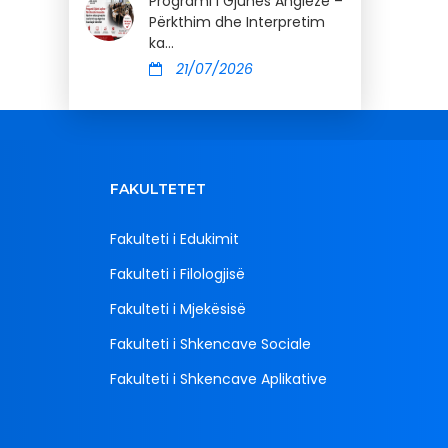
Programi i Gjuhës Angleze –
Përkthim dhe Interpretim
ka...
21/07/2026
FAKULTETET
Fakulteti i Edukimit
Fakulteti i Filologjisë
Fakulteti i Mjekësisë
Fakulteti i Shkencave Sociale
Fakulteti i Shkencave Aplikative