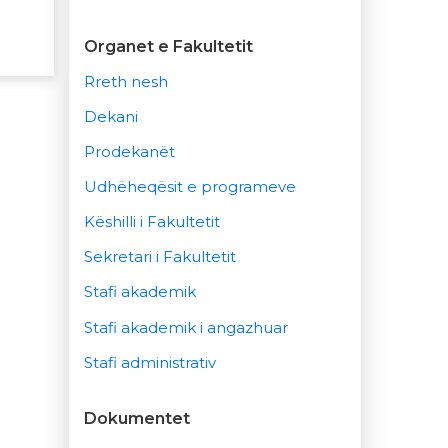
Organet e Fakultetit
Rreth nesh
Dekani
Prodekanët
Udhëheqësit e programeve
Këshilli i Fakultetit
Sekretari i Fakultetit
Stafi akademik
Stafi akademik i angazhuar
Stafi administrativ
Dokumentet