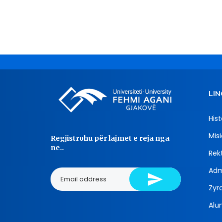
LIN
Hist
Misi
Regjistrohu për lajmet e reja nga
ne..
Rekt
Adm
Zyra
Alu