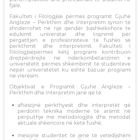
fjalë.
Fakulteti i Filologjisë përmes programit Gjuhë
Angleze – Përkthim dhe Interpretim synon të
shndërrohet në një qendër bashkëkohore te
edukimit universitar dhe trajnimit për
përgatitjen e profesionisteve të fushës së
perkthimit dhe interpretimit. Fakulteti I
Filologjisëpërmes këtij programi kontribuon
drejtpërdrejte në ndërkombëtarizimin e
universitetit përmes shkëmbimit të studentëve
nëpër universitetet ku është bazuar programi
në vlerësim.
Objektivat e Programit Gjuhë Angleze –
Përkthim dhe Interpretim janë që të:
aftësojnë përkthyesit dhe interpretët që
përdorin teknika moderne të arsimit në
përputhje me metodologjitë dhe metodat
aktuale shkencore në këtë fushë;
mësojnë studentet të jenë të vetëdijshëm