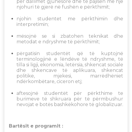
për dallimet gjuhësore dhe të pajisen me një
njohuri të gjerë në fushën e përkthimit;
njohin studentet me përkthimin dhe
interpretimin;
mësojnë se si zbatohen teknikat dhe
metodat e ndryshme të përkthimit;
përgatisin studentët që të kuptojnë
terminologjinë e lëndëve të ndryshme, të
tilla si ligji, ekonomia, letërsia, shkencat sociale
dhe shkencave të aplikuara, shkencat
politike, mjekesi, marrëdhëniet
ndërkombëtare, ciceron etj;
aftesojnë studentët për përkthime te
burimeve të shkruara për të përmbushur
nevojat e botës bashkëkohore të globalizuar.
Bartësit e programit :