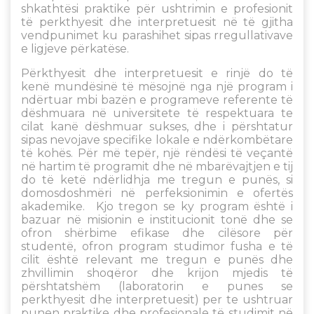
shkathtësi praktike për ushtrimin e profesionit
të perkthyesit dhe interpretuesit në të gjitha
vendpunimet ku parashihet sipas rregullativave
e ligjeve përkatëse.
Përkthyesit dhe interpretuesit e rinjë do të
kenë mundësinë të mësojnë nga një program i
ndërtuar mbi bazën e programeve referente të
dëshmuara në universitete të respektuara te
cilat kanë dëshmuar sukses, dhe i përshtatur
sipas nevojave specifike lokale e ndërkombëtare
të kohës. Për më tepër, një rëndësi të veçantë
në hartim të programit dhe në mbarëvajtjen e tij
do të ketë ndërlidhja me tregun e punës, si
domosdoshmëri në perfeksionimin e ofertës
akademike. Kjo tregon se ky program është i
bazuar në misionin e institucionit tonë dhe se
ofron shërbime efikase dhe cilësore për
studentë, ofron program studimor fusha e të
cilit është relevant me tregun e punës dhe
zhvillimin shoqëror dhe krijon mjedis të
përshtatshëm (laboratorin e punes se
perkthyesit dhe interpretuesit) per te ushtruar
punen praktike dhe profesionale të studimit në