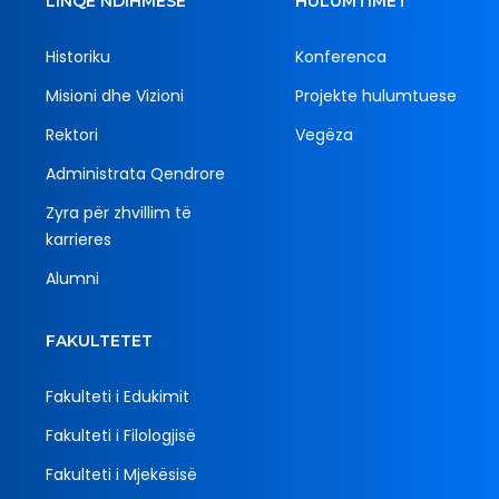
LINQE NDIHMËSE
HULUMTIMET
Historiku
Konferenca
Misioni dhe Vizioni
Projekte hulumtuese
Rektori
Vegëza
Administrata Qendrore
Zyra për zhvillim të
karrieres
Alumni
FAKULTETET
Fakulteti i Edukimit
Fakulteti i Filologjisë
Fakulteti i Mjekësisë