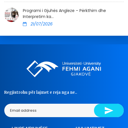
Programi i Gjuhës Angleze – Përkthim dhe
Interpretim ka...
21/07/2026
Regjistrohu për lajmet e reja nga ne..