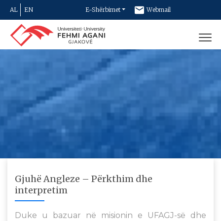
AL
EN
E-Shërbimet
Webmail
Newsletter
Kontakt
Gjuhë Angleze – Përkthim dhe
interpretim
Duke u bazuar në misionin e UFAGJ-së dhe