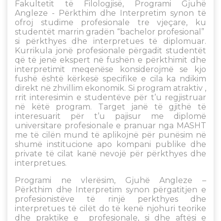
Fakultetit të Filologjisë, Programi Gjuhë
Angleze - Përkthim dhe Interpretim synon të
ofroj studime profesionale tre vjeçare, ku
studentët marrin gradën “bachelor profesional”
si përkthyes dhe interpretues të diplomuar.
Kurrikula jonë profesionale përgadit studentët
që të jenë ekspert në fushën e përkthimit dhe
interpretimit meqenëse konsiderojmë se kjo
fushë është kërkesë specifike e cila ka ndikim
direkt në zhvillim ekonomik. Si program atraktiv ,
rrit interesimin e studentëve për t’u regjistruar
në këtë program. Target janë të gjithë të
interesuarit për t’u pajisur me diplomë
universitare profesionale e pranuar nga MASHT
me të cilën mund të aplikojnë për punësim në
shumë institucione apo kompani publike dhe
private të cilat kanë nevojë për përkthyes dhe
interpretues.
Programi ne vlerësim, Gjuhë Angleze –
Përkthim dhe Interpretim synon përgatitjen e
profesionistëve të rinjë perkthyes dhe
interpretues të cilët do të kenë njohuri teorike
dhe praktike e profesionale, si dhe aftësi e