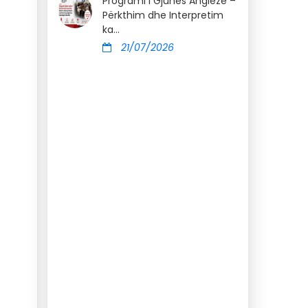
Programi i Gjuhës Angleze –
Përkthim dhe Interpretim
ka...
21/07/2026