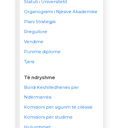
Statuti i Universitetit
Organogrami i Njësive Akademike
Plani Strategjik
Rregullore
Vendime
Punime diplome
Tjera
Të ndryshme
Bordi Këshillëdhënës për
Ndërmarrësi
Komisioni për sigurim të cilësisë
Komisioni për studime
Hulumtimet