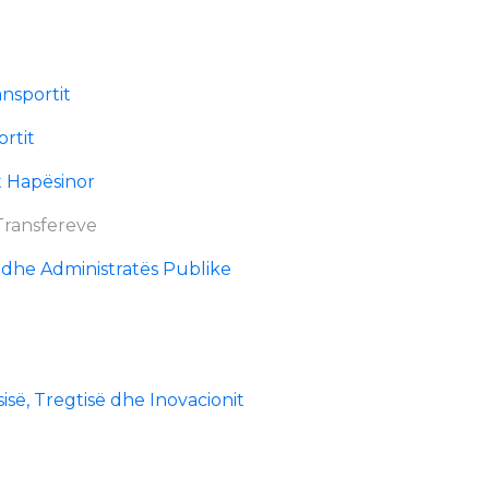
ansportit
ortit
it Hapësinor
 Transfereve
 dhe Administratës Publike
sisë, Tregtisë dhe Inovacionit