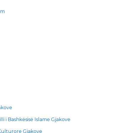
im
akove
lli i Bashkësisë Islame Gjakove
Kulturore Gjakove