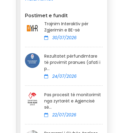
Postimet e fundit
Trajnim Interaktiv për
Zgjerimin e BE-së
30/07/2026
Rezultatet përfundimtare
të provimit pranues (afati i
p...
24/07/2026
Pas procesit të monitorimit
nga zyrtarët e Agjencisë
së...
22/07/2026