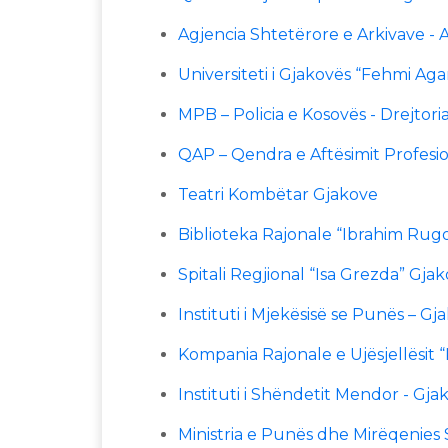
Agjencia Shtetërore e Arkivave -
Universiteti i Gjakovës “Fehmi Aga
MPB – Policia e Kosovës - Drejtor
QAP – Qendra e Aftësimit Profesi
Teatri Kombëtar Gjakove
Biblioteka Rajonale “Ibrahim Rug
Spitali Regjional “Isa Grezda” Gja
Instituti i Mjekësisë se Punës – Gj
Kompania Rajonale e Ujësjellësit 
Instituti i Shëndetit Mendor - Gja
Ministria e Punës dhe Mirëqenies S