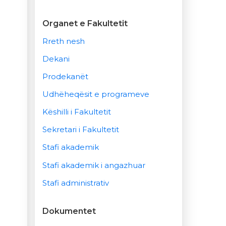
Organet e Fakultetit
Rreth nesh
Dekani
Prodekanët
Udhëheqësit e programeve
Këshilli i Fakultetit
Sekretari i Fakultetit
Stafi akademik
Stafi akademik i angazhuar
Stafi administrativ
Dokumentet