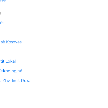
vës
s
vës
s së Kosovës
tit Lokal
Teknologjisë
e Zhvillimit Rural