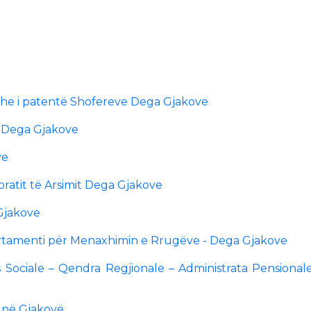
dhe i patentë Shofereve Dega Gjakove
l Dega Gjakove
ve
toratit të Arsimit Dega Gjakove
 Gjakove
partamenti për Menaxhimin e Rrugëve - Dega Gjakove
 Sociale – Qendra Regjionale – Administrata Pensional
e në Gjakovë