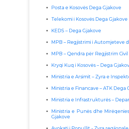
Posta e Kosovës Dega Gjakove
Telekomi i Kosovës Dega Gjakove
KEDS – Dega Gjakove
MPB – Regjistrimi i Automjeteve 
MPB – Qendra për Regjistrim Civi
Kryqi Kuq i Kosovës – Dega Gjako
Ministria e Arsimit – Zyra e Inspek
Ministria e Financave – ATK Dega
Ministria e Infrastrukturës – De
Ministria e Punës dhe Mirëqenies
Gjakove
Avokati i Popullit - Zyra regjional