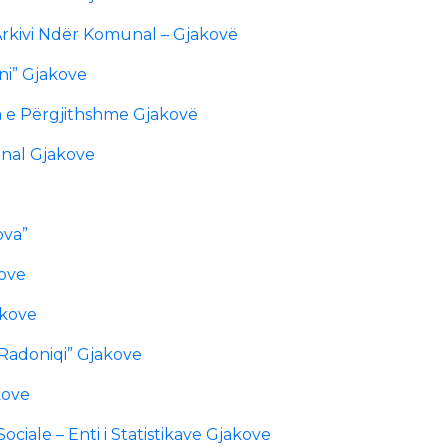
 Arkivi Ndër Komunal – Gjakovë
ni” Gjakove
ia e Përgjithshme Gjakovë
onal Gjakove
ova”
kove
akove
“Radoniqi” Gjakove
kove
ociale – Enti i Statistikave Gjakove