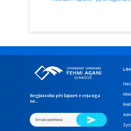
LIN
Hist
Misi
Regjistrohu për lajmet e reja nga
ne..
Rekt
Adm
Zyra