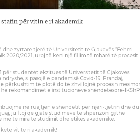
stafin për vitin e ri akademik
 dhe zyrtarë tjerë të Universitetit të Gjakovës “Fehmi
emik 2020/2021, uroj të keni një fillim të mbarë të procesit
1 për studentët ekzitues të Universitetit të Gjakovës
atë ndryshe, si pasojë e pandemisë Covid-19. Prandaj,
me përkushtim të plotë do të zhvillojnë procesin mësimor
dhe rekomandimet e institucioneve shëndetësore-IKShP
ibuojmë në ruajtjen e shëndetit për njëri-tjetrin dhe d
uaj, ju ftoj që gjatë studimeve të shpenzoni gjithë
e më të mira të studimit dhe etikës akademike.
ëtë vit të ri akademik!