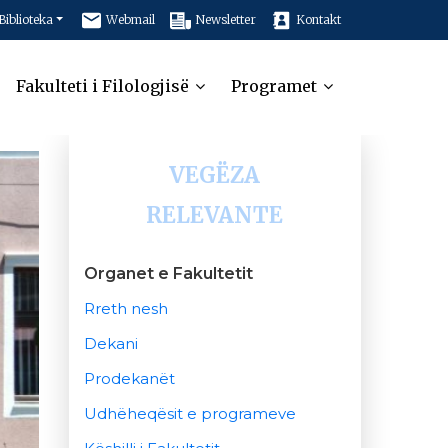
Biblioteka
Webmail
Newsletter
Kontakt
Fakulteti i Filologjisë
Programet
VEGËZA
RELEVANTE
Organet e Fakultetit
Rreth nesh
Dekani
Prodekanët
Udhëheqësit e programeve