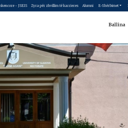
hkencore - JSEIS
Zyra për zhvillim të karrieres
Alumni
E-Shërbimet
Ballina