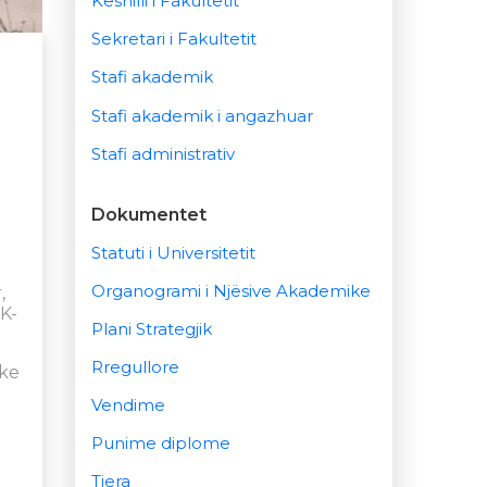
Këshilli i Fakultetit
Sekretari i Fakultetit
Stafi akademik
Stafi akademik i angazhuar
Stafi administrativ
Dokumentet
Statuti i Universitetit
Organogrami i Njësive Akademike
,
K-
Plani Strategjik
Rregullore
uke
Vendime
Punime diplome
Tjera