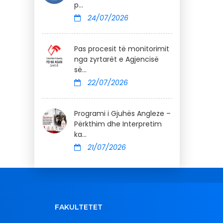
p...
24/07/2026
Pas procesit të monitorimit
nga zyrtarët e Agjencisë
së...
22/07/2026
Programi i Gjuhës Angleze –
Përkthim dhe Interpretim
ka...
21/07/2026
FAKULTETET