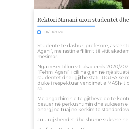
Rektori Nimani uron studentët dhe 
01/10/2020
Studentë të dashur, profesorë, asistentë
Agani”, me rastin e fillimit të vitit akad
mësimor.
Nga nesër fillon viti akademik 2020/202
“Fehmi Agani”, i cili na gjen në një situ
studentët dhe i gjithë stafi i UGJFA-së 
duke i respektuar vendimet e MASh-it 
së.
Me angazhimin e të gjithëve do të kontr
besuar në përkushtimin dhe suksesin e j
energjinë tuaj në kërkim të standardev
Ju uroj shëndet dhe shumë suksese në k