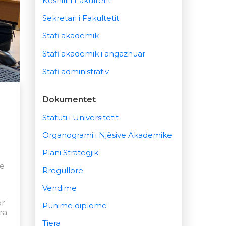
Këshilli i Fakultetit
Sekretari i Fakultetit
Stafi akademik
Stafi akademik i angazhuar
Stafi administrativ
Dokumentet
Statuti i Universitetit
Organogrami i Njësive Akademike
Plani Strategjik
në
Rregullore
Vendime
or
Punime diplome
ra
Tjera