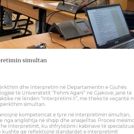
pretimin simultan
 Përkthim dhe Interpretim në Departamentin e Gjuhës
ogjisë të Universitetit “Fehmi Agani” në Gjakovë, janë të
aktike në lëndën “Interpretimi II”, me theks të veçantë 
 përkthim simultan.
ancojnë kompetencat e tyre në interpretimin simultan,
 nga anglishtja në shqip dhe anasjelltas. Procesi mësim
he Interpretimit, ku shfrytëzimi i kabinave të specializua
ushte që reflektojnë standardet e interpretimit