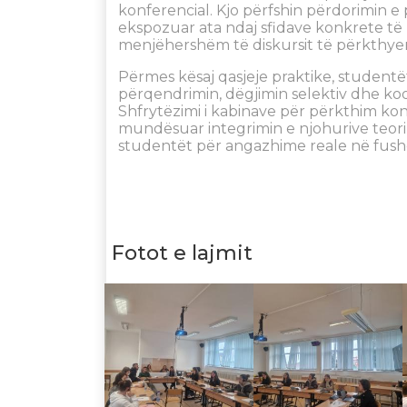
konferencial. Kjo përfshin përdorimin e
ekspozuar ata ndaj sfidave konkrete të
menjëhershëm të diskursit të përkthyer
Përmes kësaj qasjeje praktike, studentë
përqendrimin, dëgjimin selektiv dhe ko
Shfrytëzimi i kabinave për përkthim kon
mundësuar integrimin e njohurive teori
studentët për angazhime reale në fushë
Fotot e lajmit