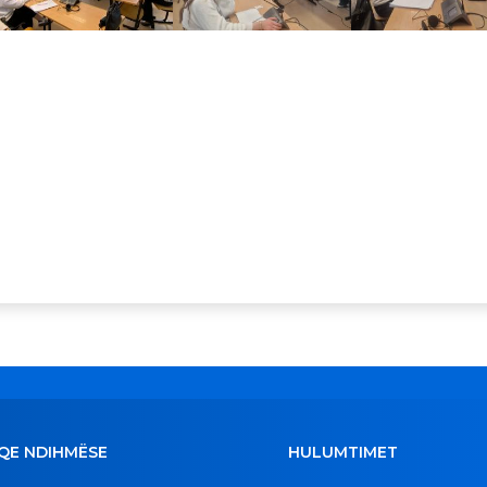
QE NDIHMËSE
HULUMTIMET