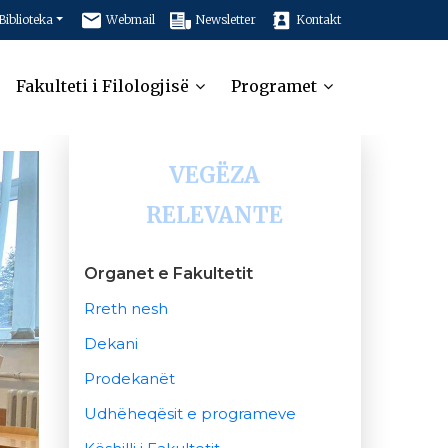
Biblioteka
Webmail
Newsletter
Kontakt
Fakulteti i Filologjisë
Programet
VEGËZA
RELEVANTE
Organet e Fakultetit
Rreth nesh
Dekani
Prodekanët
Udhëheqësit e programeve