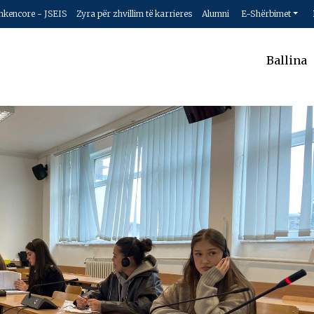
hkencore - JSEIS
Zyra për zhvillim të karrieres
Alumni
E-Shërbimet
Ballina