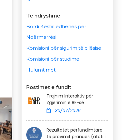
Të ndryshme
Bordi Këshillëdhënës për
Ndërmarrësi
Komisioni për sigurim të cilësisë
Komisioni për studime
Hulumtimet
Postimet e fundit
Trajnim Interaktiv për
Zgjerimin e BE-së
30/07/2026
Rezultatet përfundimtare
të provimit pranues (afati i