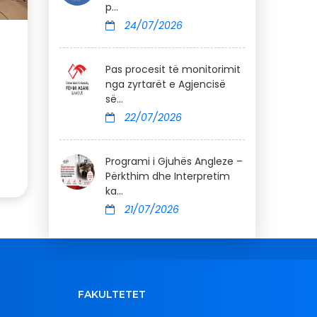
p...
24/07/2026
Pas procesit të monitorimit
nga zyrtarët e Agjencisë
së...
22/07/2026
Programi i Gjuhës Angleze –
Përkthim dhe Interpretim
ka...
21/07/2026
FAKULTETET