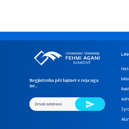
LIN
Hist
Misi
Regjistrohu për lajmet e reja nga
ne..
Rekt
Adm
Zyra
Alu