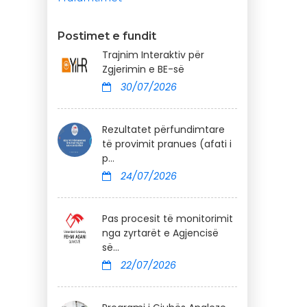
Postimet e fundit
Trajnim Interaktiv për
Zgjerimin e BE-së
30/07/2026
Rezultatet përfundimtare
të provimit pranues (afati i
p...
24/07/2026
Pas procesit të monitorimit
nga zyrtarët e Agjencisë
së...
22/07/2026