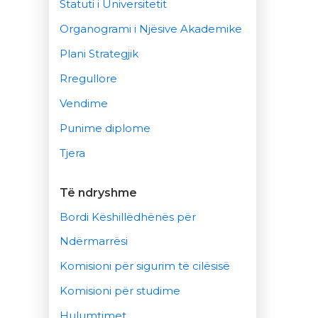
Statuti i Universitetit
Organogrami i Njësive Akademike
Plani Strategjik
Rregullore
Vendime
Punime diplome
Tjera
Të ndryshme
Bordi Këshillëdhënës për
Ndërmarrësi
Komisioni për sigurim të cilësisë
Komisioni për studime
Hulumtimet