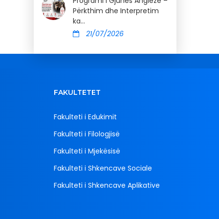
Programi i Gjuhës Angleze –
Përkthim dhe Interpretim
ka...
21/07/2026
FAKULTETET
Fakulteti i Edukimit
Fakulteti i Filologjisë
Fakulteti i Mjekësisë
Fakulteti i Shkencave Sociale
Fakulteti i Shkencave Aplikative