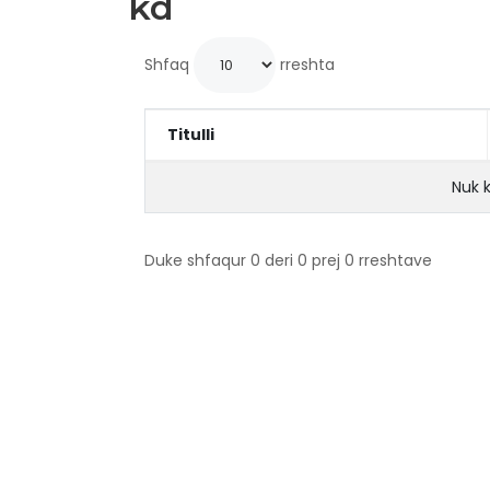
kd
Shfaq
rreshta
Titulli
Nuk 
Duke shfaqur 0 deri 0 prej 0 rreshtave