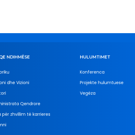
QE NDIHMËSE
HULUMTIMET
oriku
Konferenca
oni dhe Vizioni
Projekte hulumtuese
ori
Vegëza
inistrata Qendrore
 për zhvillim të karrieres
mni