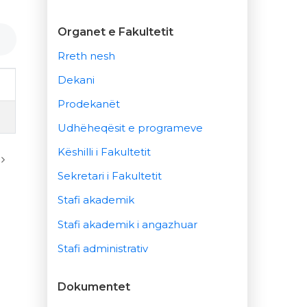
Organet e Fakultetit
Rreth nesh
Dekani
Prodekanët
Udhëheqësit e programeve
Këshilli i Fakultetit
Sekretari i Fakultetit
Stafi akademik
Stafi akademik i angazhuar
Stafi administrativ
Dokumentet