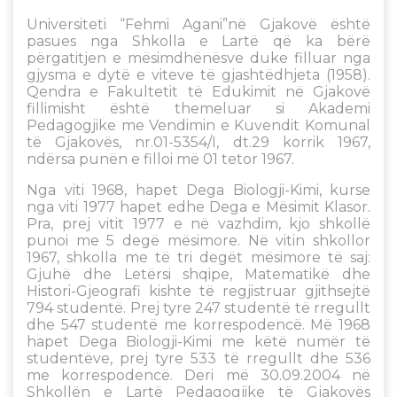
Universiteti “Fehmi Agani”në Gjakovë është
pasues nga Shkolla e Lartë që ka bërë
përgatitjen e mësimdhënësve duke filluar nga
gjysma e dytë e viteve të gjashtëdhjeta (1958).
Qendra e Fakultetit të Edukimit në Gjakovë
fillimisht është themeluar si Akademi
Pedagogjike me Vendimin e Kuvendit Komunal
të Gjakovës, nr.01-5354/I, dt.29 korrik 1967,
ndërsa punën e filloi më 01 tetor 1967.
Nga viti 1968, hapet Dega Biologji-Kimi, kurse
nga viti 1977 hapet edhe Dega e Mësimit Klasor.
Pra, prej vitit 1977 e në vazhdim, kjo shkollë
punoi me 5 degë mësimore. Në vitin shkollor
1967, shkolla me të tri degët mësimore të saj:
Gjuhë dhe Letërsi shqipe, Matematikë dhe
Histori-Gjeografi kishte të regjistruar gjithsejtë
794 studentë. Prej tyre 247 studentë të rregullt
dhe 547 studentë me korrespodencë. Më 1968
hapet Dega Biologji-Kimi me këtë numër të
studentëve, prej tyre 533 të rregullt dhe 536
me korrespodencë. Deri më 30.09.2004 në
Shkollën e Lartë Pedagogjike të Gjakovës