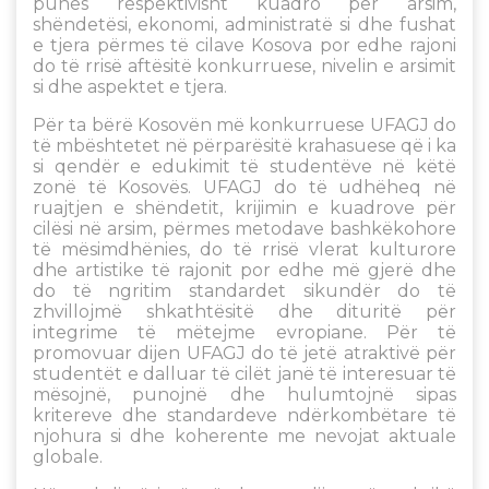
punës respektivisht kuadro për arsim,
shëndetësi, ekonomi, administratë si dhe fushat
e tjera përmes të cilave Kosova por edhe rajoni
do të rrisë aftësitë konkurruese, nivelin e arsimit
si dhe aspektet e tjera.
Për ta bërë Kosovën më konkurruese UFAGJ do
të mbështetet në përparësitë krahasuese që i ka
si qendër e edukimit të studentëve në këtë
zonë të Kosovës. UFAGJ do të udhëheq në
ruajtjen e shëndetit, krijimin e kuadrove për
cilësi në arsim, përmes metodave bashkëkohore
të mësimdhënies, do të rrisë vlerat kulturore
dhe artistike të rajonit por edhe më gjerë dhe
do të ngritim standardet sikundër do të
zhvillojmë shkathtësitë dhe dituritë për
integrime të mëtejme evropiane. Për të
promovuar dijen UFAGJ do të jetë atraktivë për
studentët e dalluar të cilët janë të interesuar të
mësojnë, punojnë dhe hulumtojnë sipas
kritereve dhe standardeve ndërkombëtare të
njohura si dhe koherente me nevojat aktuale
globale.