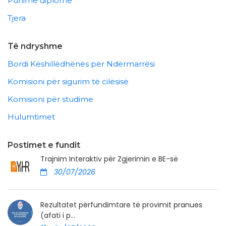
Punime diplome
Tjera
Të ndryshme
Bordi Këshillëdhënës për Ndërmarrësi
Komisioni për sigurim të cilësisë
Komisioni për studime
Hulumtimet
Postimet e fundit
Trajnim Interaktiv për Zgjerimin e BE-së
30/07/2026
Rezultatet përfundimtare të provimit pranues
(afati i p...