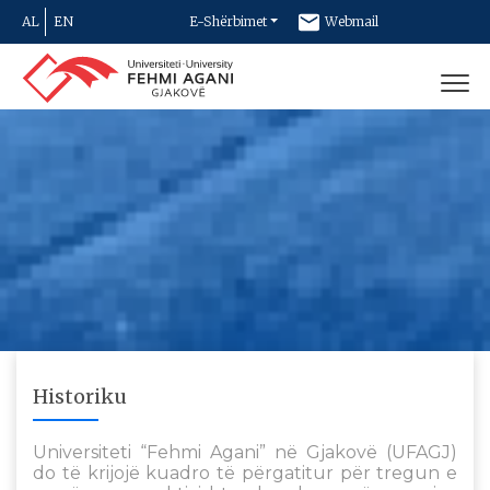
AL
EN
E-Shërbimet
Webmail
Newsletter
Kontakt
Historiku
Universiteti “Fehmi Agani” në Gjakovë (UFAGJ)
do të krijojë kuadro të përgatitur për tregun e