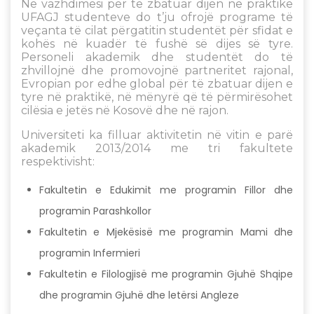
Në vazhdimësi për të zbatuar dijen në praktikë
UFAGJ studenteve do t’ju ofrojë programe të
veçanta të cilat përgatitin studentët për sfidat e
kohës në kuadër të fushë së dijes së tyre.
Personeli akademik dhe studentët do të
zhvillojnë dhe promovojnë partneritet rajonal,
Evropian por edhe global për të zbatuar dijen e
tyre në praktikë, në mënyrë që të përmirësohet
cilësia e jetës në Kosovë dhe në rajon.
Universiteti ka filluar aktivitetin në vitin e parë
akademik 2013/2014 me tri fakultete
respektivisht:
Fakultetin e Edukimit me programin Fillor dhe
programin Parashkollor
Fakultetin e Mjekësisë me programin Mami dhe
programin Infermieri
Fakultetin e Filologjisë me programin Gjuhë Shqipe
dhe programin Gjuhë dhe letërsi Angleze