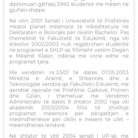
diplomuan gjithsej 3940 studentë me mësim në
gjuhën shqipe.
Në vitin 2001 Senati i Universitetit të Prishtinës
miratoi planet mësimore të mbështetura në
Deklaratën e Bolonjës për nivelin Bachelor. Pas
themelimit të Fakultetit të Edukimit, nga viti
shkollor 2002/2003 nuk regjistrohen studentë
në programet e SHLP-së, fillimisht vetëm Degën
e Mësimit Klasor, ndërsa më vonë edhe në
programet tjera.
Me vendimin nr.33/01 të datës 07.05.2003
Ministria e Arsimit, e Shkencës dhe e
Teknologjisë vendosi që Fakulteti i Edukimit, me
qendrat rajonale në: Prishtinë, Gjakovë, Prizren
dhe Gjilan, i themeluar me Vendimin
Administrativ të datës 9 shtator 2002 nga viti
akademik 2003/2004 filloi të zhvillojë
programet mësimore për përgatitjen e
mësimdhënësve për ciklin e mesëm të ulët –
mësimdhënës lëndorë.
Në shtator të vitit 2004 senati i UP-së, me