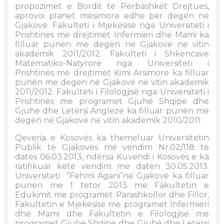
propozimet e Bordit të Përbashkët Drejtues,
aprovoi planet mësimore edhe për degën në
Gjakovë. Fakulteti i Mjekësisë nga Universiteti i
Prishtinës me drejtimet Infermieri dhe Mami ka
filluar punën me degën në Gjakovë në vitin
akademik 2011/2012. Fakulteti i Shkencave
Matematiko-Natyrore nga Universiteti i
Prishtinës me drejtimet Kimi Arsimore ka filluar
punën me degën në Gjakovë në vitin akademik
2011/2012. Fakulteti i Filologjisë nga Universiteti i
Prishtinës me programet Gjuhë Shqipe dhe
Gjuhë dhe Letërsi Angleze ka filluar punën me
degën në Gjakovë në vitin akademik 2010/2011.
Qeveria e Kosovës ka themeluar Universitetin
Publik të Gjakovës me vendim Nr.02/118 të
datës 06.03.2013, ndërsa Kuvendi i Kosovës e ka
ratifikuar këtë vendim me datën 30.05.2013.
Universiteti “Fehmi Agani”në Gjakovë ka filluar
punën me 1 tetor 2013 me Fakultetin e
Edukimit me programet Parashkollor dhe Fillor,
Fakultetin e Mjekësisë me programet Infermieri
dhe Mami dhe Fakultetin e Filologjisë me
programet Gjuhë Shqipe dhe Gjuhë dhe Letërsi