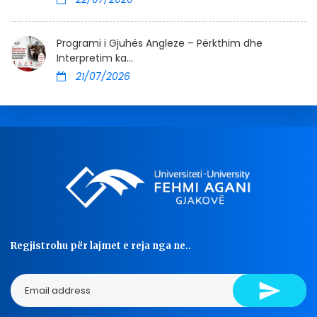
Programi i Gjuhës Angleze – Përkthim dhe
Interpretim ka...
21/07/2026
Regjistrohu për lajmet e reja nga ne..