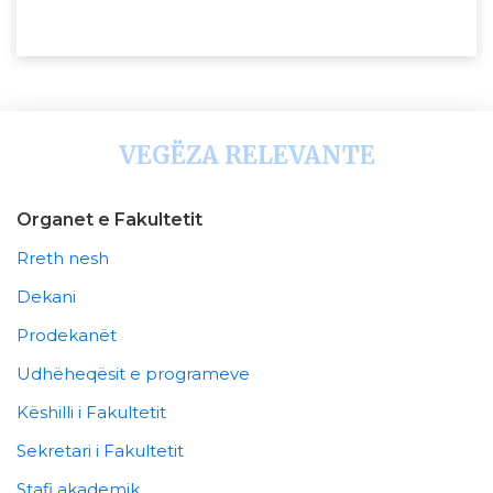
VEGËZA RELEVANTE
Organet e Fakultetit
Rreth nesh
Dekani
Prodekanët
Udhëheqësit e programeve
Këshilli i Fakultetit
Sekretari i Fakultetit
Stafi akademik