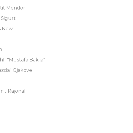
etit Mendor
 Sigurt"
s New"
m
ShF "Mustafa Bakija"
Grezda" Gjakovë
limit Rajonal