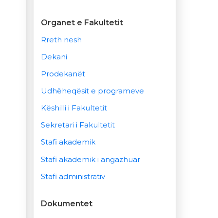
Organet e Fakultetit
Rreth nesh
Dekani
Prodekanët
Udhëheqësit e programeve
Këshilli i Fakultetit
Sekretari i Fakultetit
Stafi akademik
Stafi akademik i angazhuar
Stafi administrativ
Dokumentet