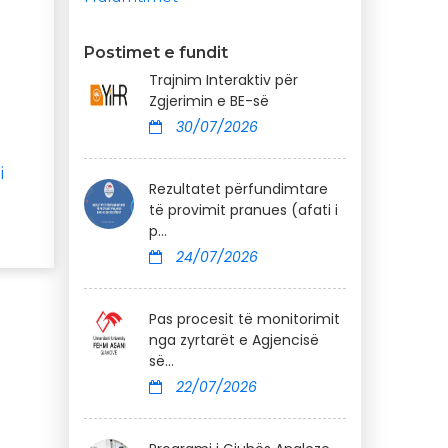
Postimet e fundit
Trajnim Interaktiv për
Zgjerimin e BE-së
30/07/2026
i
Rezultatet përfundimtare
të provimit pranues (afati i
p...
24/07/2026
Pas procesit të monitorimit
nga zyrtarët e Agjencisë
së...
22/07/2026