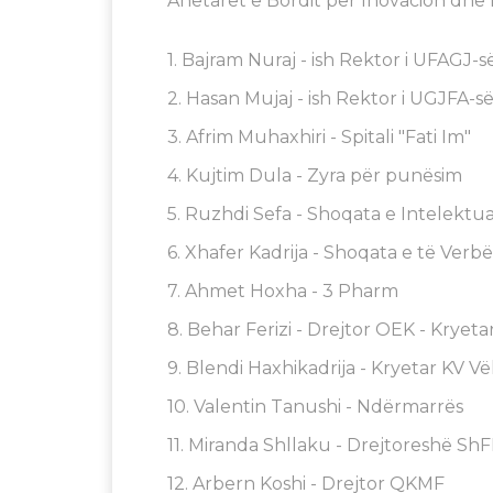
Anëtarët e Bordit për Inovacion dhe
1. Bajram Nuraj - ish Rektor i UFAGJ-s
2. Hasan Mujaj - ish Rektor i UGJFA-s
3. Afrim Muhaxhiri - Spitali "Fati Im"
4. Kujtim Dula - Zyra për punësim
5. Ruzhdi Sefa - Shoqata e Intelektu
6. Xhafer Kadrija - Shoqata e të Verb
7. Ahmet Hoxha - 3 Pharm
8. Behar Ferizi - Drejtor OEK - Kryeta
9. Blendi Haxhikadrija - Kryetar KV Vë
10. Valentin Tanushi - Ndërmarrës
11. Miranda Shllaku - Drejtoreshë S
12. Arbern Koshi - Drejtor QKMF