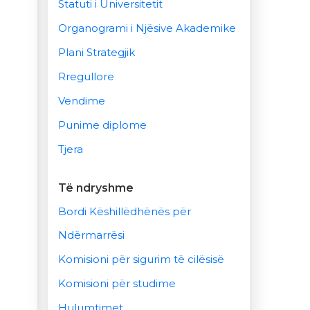
Statuti i Universitetit
Organogrami i Njësive Akademike
Plani Strategjik
Rregullore
Vendime
Punime diplome
Tjera
Të ndryshme
Bordi Këshillëdhënës për
Ndërmarrësi
Komisioni për sigurim të cilësisë
Komisioni për studime
Hulumtimet