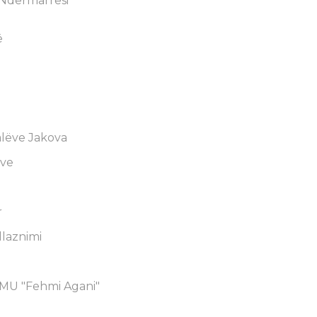
 Ndërmarrësi
ë
ë
alëve Jakova
ëve
r
llaznimi
hFMU "Fehmi Agani"