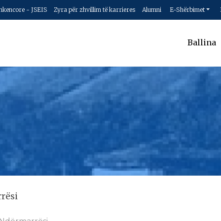
hkencore - JSEIS
Zyra për zhvillim të karrieres
Alumni
E-Shërbimet
Ballina
rësi