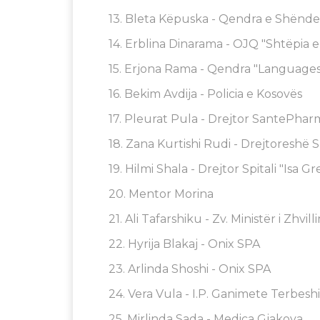
13. Bleta Këpuska - Qendra e Shënd
14. Erblina Dinarama - OJQ "Shtëpia e
15. Erjona Rama - Qendra "Language
16. Bekim Avdija - Policia e Kosovës
17. Pleurat Pula - Drejtor SantePhar
18. Zana Kurtishi Rudi - Drejtoreshë 
19. Hilmi Shala - Drejtor Spitali "Isa 
20. Mentor Morina
21. Ali Tafarshiku - Zv. Ministër i Zhvil
22. Hyrija Blakaj - Onix SPA
23. Arlinda Shoshi - Onix SPA
24. Vera Vula - I.P. Ganimete Terbeshi
25. Mirlinda Sada - Medica Gjakova