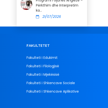
Programi i Gjuhës Angleze –
Përkthim dhe Interpretim
ka...
21/07/2026
FAKULTETET
Fakulteti i Edukimit
Fakulteti i Filologjisë
Fakulteti i Mjekësisë
Fakulteti i Shkencave Sociale
Fakulteti i Shkencave Aplikative