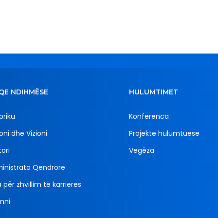
QE NDIHMËSE
HULUMTIMET
oriku
Konferenca
oni dhe Vizioni
Projekte hulumtuese
ori
Vegëza
inistrata Qendrore
 për zhvillim të karrieres
mni