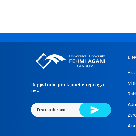
LIN
Hist
Misi
Regjistrohu për lajmet e reja nga
ne..
Rekt
Adm
Zyra
Alu