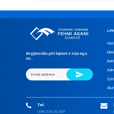
LIN
Hist
Misi
Regjistrohu për lajmet e reja nga
ne..
Rekt
Adm
Zyra
Alu
Tel.
038 200 20 831