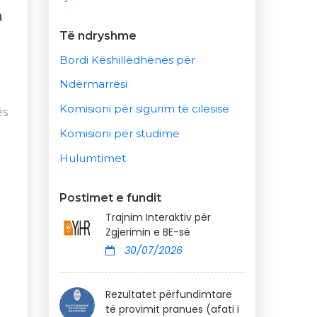
n
Të ndryshme
Bordi Këshillëdhënës për
Ndërmarrësi
Komisioni për sigurim të cilësisë
ës
Komisioni për studime
Hulumtimet
Postimet e fundit
Trajnim Interaktiv për
Zgjerimin e BE-së
30/07/2026
Rezultatet përfundimtare
të provimit pranues (afati i