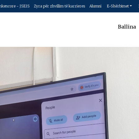
hkencore - JSEIS
Zyra për zhvillim të karrieres
Alumni
E-Shërbimet
Ballina