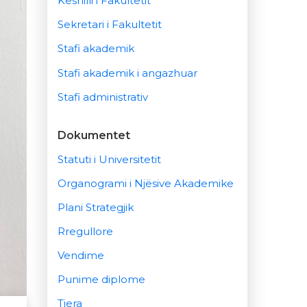
Këshilli i Fakultetit
Sekretari i Fakultetit
Stafi akademik
Stafi akademik i angazhuar
Stafi administrativ
Dokumentet
Statuti i Universitetit
Organogrami i Njësive Akademike
Plani Strategjik
Rregullore
Vendime
Punime diplome
Tjera