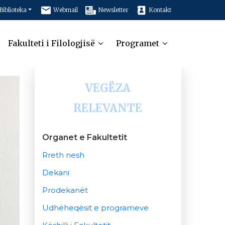
Biblioteka
Webmail
Newsletter
Kontakt
Fakulteti i Filologjisë
Programet
VEGËZA
RELEVANTE
Organet e Fakultetit
Rreth nesh
Dekani
Prodekanët
Udhëheqësit e programeve