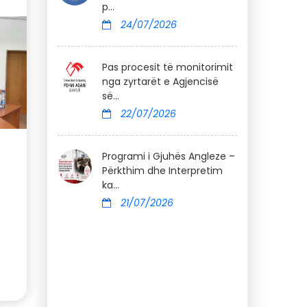
p...
24/07/2026
Pas procesit të monitorimit
nga zyrtarët e Agjencisë
së...
22/07/2026
Programi i Gjuhës Angleze –
Përkthim dhe Interpretim
ka...
21/07/2026