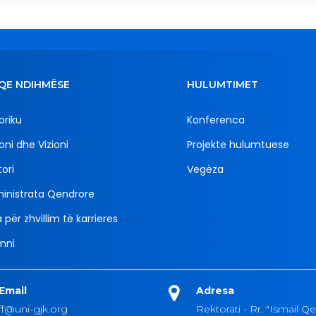
QE NDIHMËSE
HULUMTIMET
oriku
Konferenca
oni dhe Vizioni
Projekte hulumtuese
ori
Vegëza
inistrata Qendrore
 për zhvillim të karrieres
mni
Email
Adresa
ff@uni-gjk.org
Rektorati - Rr. "Ismail Qe