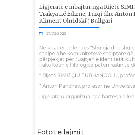
Ligjëratë e mbajtur nga Rijetë SI
Trakya në Edirne, Turqi dhe Anton P
Kliment Ohridski”, Bullgari
27/05/2025
Në kuadër të lëndës “Shqipja dhe shqipt
shqipe dhe komuniteteve shqiptare që je
përpjekjet për ruajtjen e identitetit kul
Fakultetin e Filologjisë patën rastin të d
* Rijetë SIMITÇIU TURHANOĞLU, profesor
* Anton Panchev, profesor në Universitet
Ligjërata u organizua nga bartësja e lënd
Fotot e lajmit