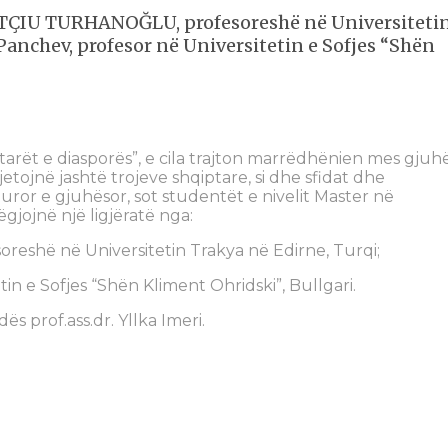
MITÇIU TURHANOĞLU, profesoreshë në Universiteti
anchev, profesor në Universitetin e Sofjes “Shën
arët e diasporës”, e cila trajton marrëdhënien mes gjuh
tojnë jashtë trojeve shqiptare, si dhe sfidat dhe
turor e gjuhësor, sot studentët e nivelit Master në
ëgjojnë një ligjëratë nga:
eshë në Universitetin Trakya në Edirne, Turqi;
in e Sofjes “Shën Kliment Ohridski”, Bullgari.
ës prof.ass.dr. Yllka Imeri.