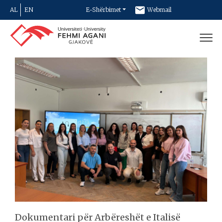
AL
EN
E-Shërbimet
Webmail
Newsletter
Kontakt
Dokumentari për Arbëreshët e Italisë