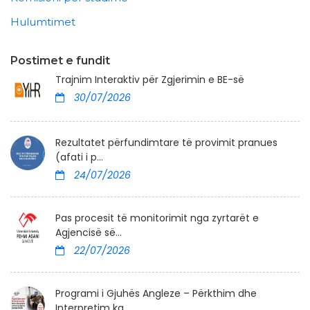
Hulumtimet
Postimet e fundit
Trajnim Interaktiv për Zgjerimin e BE-së
30/07/2026
Rezultatet përfundimtare të provimit pranues
(afati i p...
24/07/2026
Pas procesit të monitorimit nga zyrtarët e
Agjencisë së...
22/07/2026
Programi i Gjuhës Angleze – Përkthim dhe
Interpretim ka...