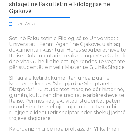
shfaqet në Fakultetin e Filologjisë në
Gjakovë
12/05/2026
Sot, në Fakultetin e Filologjisë të Universitetit
Universiteti "Fehmi Agani" në Gjakovë, u shfaq
dokumentari kushtuar Horës së Arbëreshëve të
Italisë. Dokumentari u realizua nga Vesa Guhelli
dhe Vita Guhelli dhe pati një rëndësi të veçantë
për studentët e nivelit Master të Gjuhës Shqipe.
Shfaqja e këtij dokumentari u realizua në
kuadër të lëndës “Shqipja dhe Shqiptarët e
Diasporës”, ku studentët mësojnë për historinë,
gjuhën, kulturën dhe traditat e arbëreshëve të
Italisë. Përmes këtij aktiviteti, studentët patën
mundësinë të thellojnë njohuritë e tyre mbi
ruajtjen e identitetit shqiptar ndër shekuj jashtë
trojeve shqiptare.
Ky organizim u bë nga prof. ass. dr. Yllka Imeri