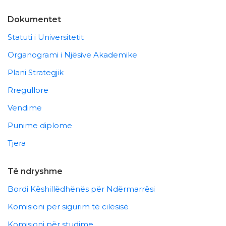
Dokumentet
Statuti i Universitetit
Organogrami i Njësive Akademike
Plani Strategjik
Rregullore
Vendime
Punime diplome
Tjera
Të ndryshme
Bordi Këshillëdhënës për Ndërmarrësi
Komisioni për sigurim të cilësisë
Komisioni për studime