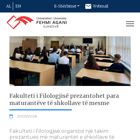
AL
EN
E-Shërbimet
Webmail
Newsletter
Kontakt
Fakulteti i Filologjisë prezantohet para
maturantëve të shkollave të mesme
21/05/2026
Fakulteti i Filologjisë organizoi një takim
prezantues me maturantët e shkollave të