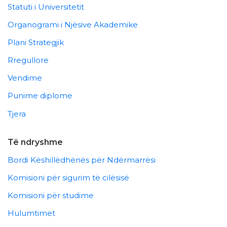
Statuti i Universitetit
Organogrami i Njësive Akademike
Plani Strategjik
Rregullore
Vendime
Punime diplome
Tjera
Të ndryshme
Bordi Këshillëdhënës për Ndërmarrësi
Komisioni për sigurim të cilësisë
Komisioni për studime
Hulumtimet