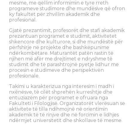
mesme, me qëllim informimin e tyre rreth
programeve studimore dhe mundësive që ofron
ky fakultet për zhvillim akademik dhe
profesional.
Gjatë prezantimit, profesorët dhe stafi akademik
prezantuan programet e studimit, aktivitetet
shkencore dhe kulturore, si dhe mundësitë për
përfshirje në projekte dhe bashkëpunime
ndërkombëtare. Maturantët patën rastin të
njihen më afër me drejtimet e ndryshme të
studimit dhe të parashtrojnë pyetje lidhur me
procesin e studimeve dhe perspektivën
profesionale.
Takimi u karakterizua nga interesim i madh i
nxënësve, të cilët shprehën kurreshtje dhe
entuziazëm për programet e ofruara nga
Fakulteti i Filologjisë. Organizatorët vlerësuan se
aktivitete të tilla ndihmojnë në orientimin
akademik të të rinjve dhe në forcimin e lidhjes
ndërmjet universitetit dhe shkollave të mesme.