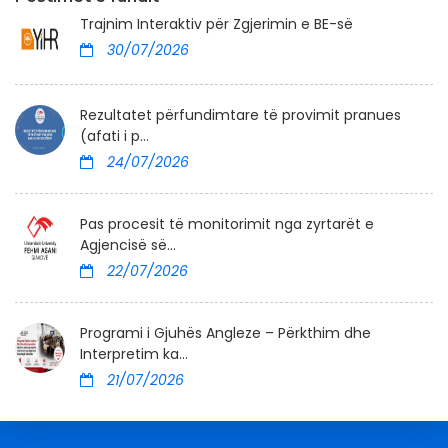
Trajnim Interaktiv për Zgjerimin e BE-së
30/07/2026
Rezultatet përfundimtare të provimit pranues
(afati i p...
24/07/2026
Pas procesit të monitorimit nga zyrtarët e
Agjencisë së...
22/07/2026
Programi i Gjuhës Angleze – Përkthim dhe
Interpretim ka...
21/07/2026