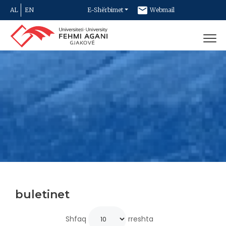
AL
EN
E-Shërbimet
Webmail
Newsletter
Kontakt
buletinet
Shfaq
rreshta