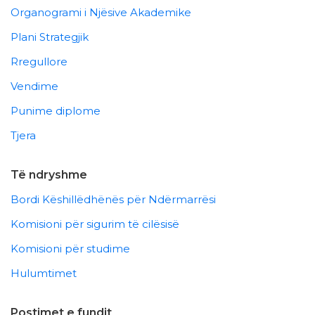
Organogrami i Njësive Akademike
Plani Strategjik
Rregullore
Vendime
Punime diplome
Tjera
Të ndryshme
Bordi Këshillëdhënës për Ndërmarrësi
Komisioni për sigurim të cilësisë
Komisioni për studime
Hulumtimet
Postimet e fundit