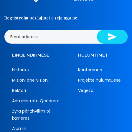
Regjistrohu për lajmet e reja nga ne..
LINQE NDIHMËSE
HULUMTIMET
Historiku
Konferenca
Misioni dhe Vizioni
Projekte hulumtuese
Rektori
Vegëza
Administrata Qendrore
Zyra për zhvillim të
karrieres
Alumni