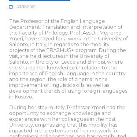
03/12/2024
The Professor of the English Language
Department: Translation and Interpretation of
the Faculty of Philology, Prof. Ass.Dr. Mejreme
Ymeri, have stayed for a week in the University of
Salento, in Italy, in regards to the mobility
projects of the ERASMUS+ program. During the
visit, she held lectures in the University of
Salento, in the city of Lecce and Brindisi, where
she shared her knowledge in relation to the
importance of English Language in the country
and the region, the role of cinema in the
improvement of linguistic skills, as well as
development trends of using foreign languages
in Kosovo.
During her stay in Italy, Professor Ymeri had the
opportunity to exchange knowledge and
experiences with her colleagues in the host
University, emphasizing that this mobility has
impacted in the extension of her network for
professional collaborations, and has contributed