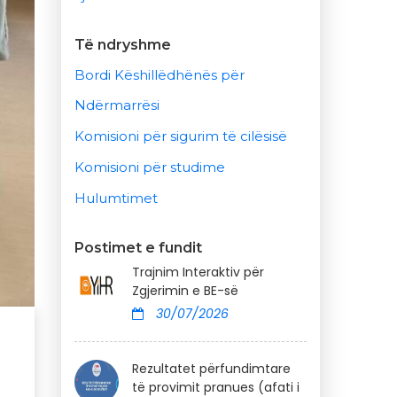
Të ndryshme
Bordi Këshillëdhënës për
Ndërmarrësi
Komisioni për sigurim të cilësisë
Komisioni për studime
Hulumtimet
Postimet e fundit
Trajnim Interaktiv për
Zgjerimin e BE-së
30/07/2026
Rezultatet përfundimtare
të provimit pranues (afati i