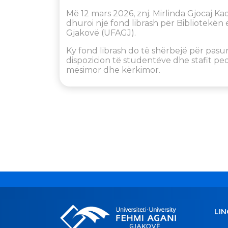
Më 12 mars 2026, znj. Mirlinda Gjocaj Kad
dhuroi një fond librash për Bibliotekën e
Gjakovë (UFAGJ).
Ky fond librash do të shërbejë për pasur
dispozicion të studentëve dhe stafit p
mësimor dhe kërkimor.
LIN