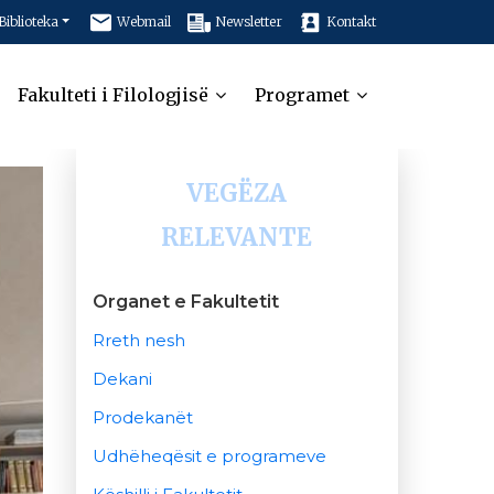
Biblioteka
Webmail
Newsletter
Kontakt
Fakulteti i Filologjisë
Programet
VEGËZA
RELEVANTE
Organet e Fakultetit
Rreth nesh
Dekani
Prodekanët
Udhëheqësit e programeve