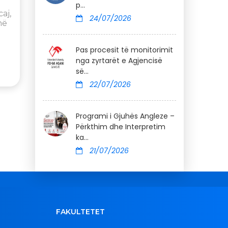
p...
aj,
24/07/2026
në
Pas procesit të monitorimit
nga zyrtarët e Agjencisë
së...
22/07/2026
Programi i Gjuhës Angleze –
Përkthim dhe Interpretim
ka...
21/07/2026
FAKULTETET