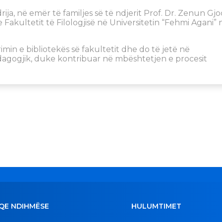
rija, në emër të familjes së të ndjerit Prof. Dr. Zenun Gjoc
 Fakultetit të Filologjisë në Universitetin “Fehmi Agani” 
imin e bibliotekës së fakultetit dhe do të jetë në
edagogjik, duke kontribuar në mbështetjen e procesit
QE NDIHMËSE
HULUMTIMET