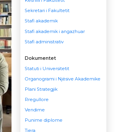
Këshilli i Fakultetit
Sekretari i Fakultetit
Stafi akademik
Stafi akademik i angazhuar
Stafi administrativ
Dokumentet
Statuti i Universitetit
Organogrami i Njësive Akademike
Plani Strategjik
Rregullore
Vendime
Punime diplome
Tjera