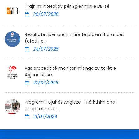
Trajnim Interaktiv për Zgjerimin e BE-së
30/07/2026
Rezultatet përfundimtare të provimit pranues
(afati i p...
24/07/2026
Pas procesit të monitorimit nga zyrtarët e
Agjencisë së...
22/07/2026
Programi i Gjuhës Angleze – Përkthim dhe
Interpretim ka...
21/07/2026