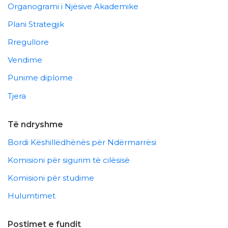
Organogrami i Njësive Akademike
Plani Strategjik
Rregullore
Vendime
Punime diplome
Tjera
Të ndryshme
Bordi Këshillëdhënës për Ndërmarrësi
Komisioni për sigurim të cilësisë
Komisioni për studime
Hulumtimet
Postimet e fundit