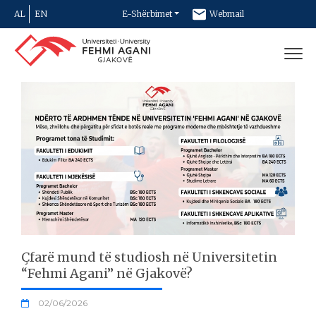
AL
EN
E-Shërbimet
Webmail
Newsletter
Kontakt
Çfarë mund të studiosh në Universitetin
“Fehmi Agani” në Gjakovë?
02/06/2026