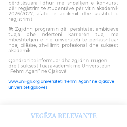
përditësuara lidhur me shpalljen e konkursit
për regjistrim të studentëve për vitin akademik
2026/2027, afatet e aplikimit dhe kushtet e
regjistrimit.
📚 Zgjidhni programin që i përshtatet ambicieve
tuaja dhe ndërtoni karrierën tuaj me
mbështetjen e një universiteti të përkushtuar
ndaj cilësisë, zhvillimit profesional dhe suksesit
akademik.
Qëndroni të informuar dhe zgjidhni rrugën
drejt suksesit tuaj akademik me Universitetin
“Fehmi Agani” në Gjakovë!
www.uni-gjk.org
Universiteti “Fehmi Agani” në Gjakovë
universitetigjakoves
VEGËZA RELEVANTE