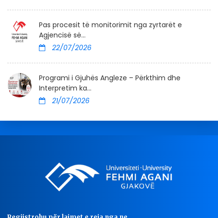
Pas procesit të monitorimit nga zyrtarët e
Agjencisë së...
22/07/2026
Programi i Gjuhës Angleze – Përkthim dhe
Interpretim ka...
21/07/2026
Regjistrohu për lajmet e reja nga ne..