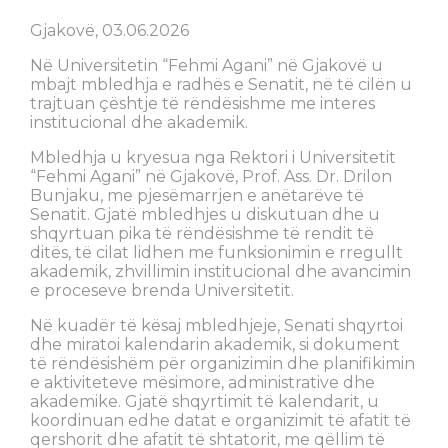
Gjakovë, 03.06.2026
Në Universitetin “Fehmi Agani” në Gjakovë u
mbajt mbledhja e radhës e Senatit, në të cilën u
trajtuan çështje të rëndësishme me interes
institucional dhe akademik.
Mbledhja u kryesua nga Rektori i Universitetit
“Fehmi Agani” në Gjakovë, Prof. Ass. Dr. Drilon
Bunjaku, me pjesëmarrjen e anëtarëve të
Senatit. Gjatë mbledhjes u diskutuan dhe u
shqyrtuan pika të rëndësishme të rendit të
ditës, të cilat lidhen me funksionimin e rregullt
akademik, zhvillimin institucional dhe avancimin
e proceseve brenda Universitetit.
Në kuadër të kësaj mbledhjeje, Senati shqyrtoi
dhe miratoi kalendarin akademik, si dokument
të rëndësishëm për organizimin dhe planifikimin
e aktiviteteve mësimore, administrative dhe
akademike. Gjatë shqyrtimit të kalendarit, u
koordinuan edhe datat e organizimit të afatit të
qershorit dhe afatit të shtatorit, me qëllim të