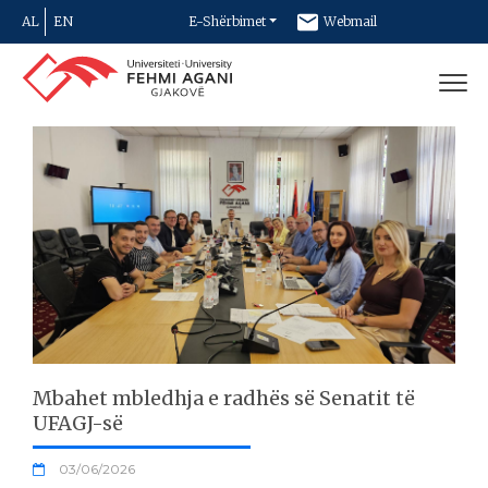
AL
EN
E-Shërbimet
Webmail
Newsletter
Kontakt
Mbahet mbledhja e radhës së Senatit të
UFAGJ-së
03/06/2026