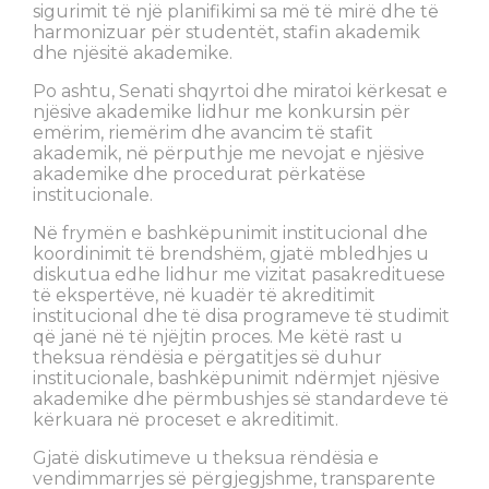
sigurimit të një planifikimi sa më të mirë dhe të
harmonizuar për studentët, stafin akademik
dhe njësitë akademike.
Po ashtu, Senati shqyrtoi dhe miratoi kërkesat e
njësive akademike lidhur me konkursin për
emërim, riemërim dhe avancim të stafit
akademik, në përputhje me nevojat e njësive
akademike dhe procedurat përkatëse
institucionale.
Në frymën e bashkëpunimit institucional dhe
koordinimit të brendshëm, gjatë mbledhjes u
diskutua edhe lidhur me vizitat pasakredituese
të ekspertëve, në kuadër të akreditimit
institucional dhe të disa programeve të studimit
që janë në të njëjtin proces. Me këtë rast u
theksua rëndësia e përgatitjes së duhur
institucionale, bashkëpunimit ndërmjet njësive
akademike dhe përmbushjes së standardeve të
kërkuara në proceset e akreditimit.
Gjatë diskutimeve u theksua rëndësia e
vendimmarrjes së përgjegjshme, transparente