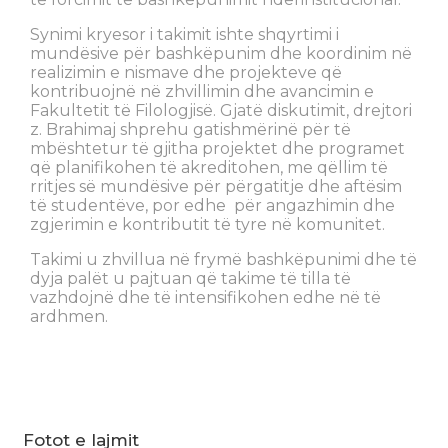
Synimi kryesor i takimit ishte shqyrtimi i
mundësive për bashkëpunim dhe koordinim në
realizimin e nismave dhe projekteve që
kontribuojnë në zhvillimin dhe avancimin e
Fakultetit të Filologjisë. Gjatë diskutimit, drejtori
z. Brahimaj shprehu gatishmërinë për të
mbështetur të gjitha projektet dhe programet
që planifikohen të akreditohen, me qëllim të
rritjes së mundësive për përgatitje dhe aftësim
të studentëve, por edhe për angazhimin dhe
zgjerimin e kontributit të tyre në komunitet.
Takimi u zhvillua në frymë bashkëpunimi dhe të
dyja palët u pajtuan që takime të tilla të
vazhdojnë dhe të intensifikohen edhe në të
ardhmen.
Fotot e lajmit