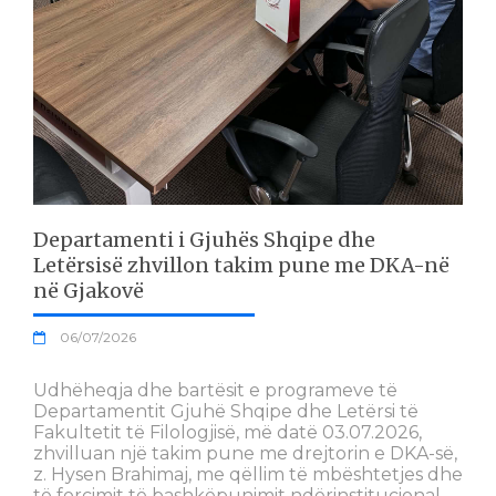
Departamenti i Gjuhës Shqipe dhe
Letërsisë zhvillon takim pune me DKA-në
në Gjakovë
06/07/2026
Udhëheqja dhe bartësit e programeve të
Departamentit Gjuhë Shqipe dhe Letërsi të
Fakultetit të Filologjisë, më datë 03.07.2026,
zhvilluan një takim pune me drejtorin e DKA-së,
z. Hysen Brahimaj, me qëllim të mbështetjes dhe
të forcimit të bashkëpunimit ndërinstitucional.