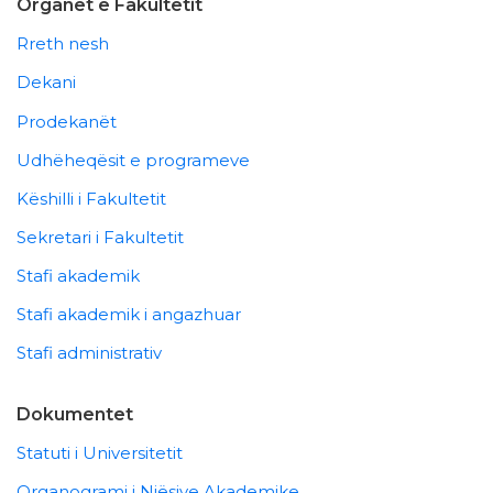
Organet e Fakultetit
Rreth nesh
Dekani
Prodekanët
Udhëheqësit e programeve
Këshilli i Fakultetit
Sekretari i Fakultetit
Stafi akademik
Stafi akademik i angazhuar
Stafi administrativ
Dokumentet
Statuti i Universitetit
Organogrami i Njësive Akademike