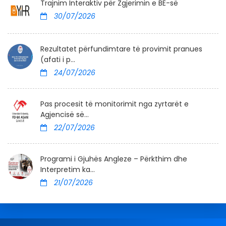
Trajnim Interaktiv për Zgjerimin e BE-së
30/07/2026
Rezultatet përfundimtare të provimit pranues
(afati i p...
24/07/2026
Pas procesit të monitorimit nga zyrtarët e
Agjencisë së...
22/07/2026
Programi i Gjuhës Angleze – Përkthim dhe
Interpretim ka...
21/07/2026