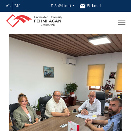
AL
EN
E-Shërbimet
Webmail
Newsletter
Kontakt