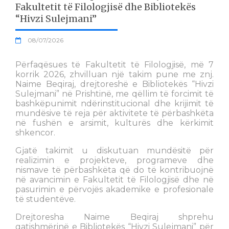
Fakultetit të Filologjisë dhe Bibliotekës
“Hivzi Sulejmani”
08/07/2026
Përfaqësues të Fakultetit të Filologjisë, më 7
korrik 2026, zhvilluan një takim pune me znj.
Naime Beqiraj, drejtoreshë e Bibliotekës “Hivzi
Sulejmani” në Prishtinë, me qëllim të forcimit të
bashkëpunimit ndërinstitucional dhe krijimit të
mundësive të reja për aktivitete të përbashkëta
në fushën e arsimit, kulturës dhe kërkimit
shkencor.
Gjatë takimit u diskutuan mundësitë për
realizimin e projekteve, programeve dhe
nismave të përbashkëta që do të kontribuojnë
në avancimin e Fakultetit të Filologjisë dhe në
pasurimin e përvojës akademike e profesionale
të studentëve.
Drejtoresha Naime Beqiraj shprehu
gatishmërinë e Bibliotekës “Hivzi Sulejmani” për