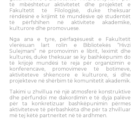
të mbështetur aktivitetet dhe projektet e
Fakultetit të Filologjisë, duke theksuar
rëndësinë e krijimit të mundësive që studentët
të përfshihen në aktivitete akademike,
kulturore dhe promovuese.
Nga ana e tyre, përfaqësuesit e Fakultetit
vlerësuan lart rolin e Bibliotekës “Hivzi
Sulejmani” në promovimin e librit, leximit dhe
kulturës, duke theksuar se ky bashkëpunim do
të krijojë mundësi të reja për organizimin e
konferencave, promovimeve të botimeve,
aktiviteteve shkencore e kulturore, si dhe
projekteve në shërbim të komunitetit akademik.
Takimi u zhvillua në një atmosferë konstruktive
dhe përfundoi me dakordimin e të dyja palëve
për ta konkretizuar bashkëpunimin përmes
aktiviteteve të përbashkëta dhe për ta zhvilluar
më tej këtë partneritet në të ardhmen.