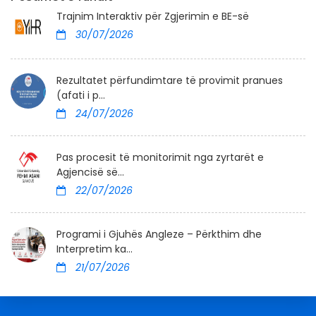
Trajnim Interaktiv për Zgjerimin e BE-së
30/07/2026
Rezultatet përfundimtare të provimit pranues
(afati i p...
24/07/2026
Pas procesit të monitorimit nga zyrtarët e
Agjencisë së...
22/07/2026
Programi i Gjuhës Angleze – Përkthim dhe
Interpretim ka...
21/07/2026