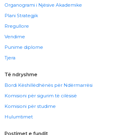
Organogrami i Njësive Akademike
Plani Strategjik
Rregullore
Vendime
Punime diplome
Tjera
Të ndryshme
Bordi Këshillëdhënës për Ndërmarrësi
Komisioni për sigurim të cilësisë
Komisioni për studime
Hulumtimet
Postimet e fundit