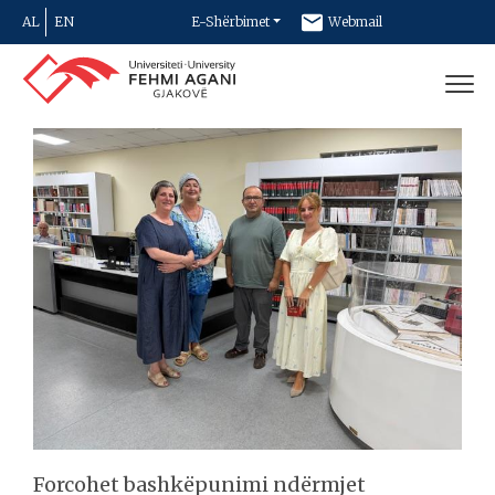
AL
EN
E-Shërbimet
Webmail
Newsletter
Kontakt
Forcohet bashkëpunimi ndërmjet