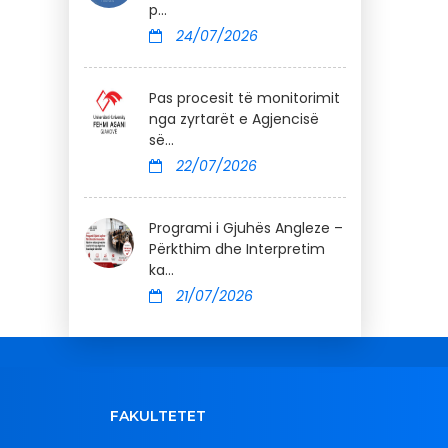
p...
24/07/2026
Pas procesit të monitorimit
nga zyrtarët e Agjencisë
së...
22/07/2026
Programi i Gjuhës Angleze –
Përkthim dhe Interpretim
ka...
21/07/2026
FAKULTETET