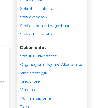
Këshilli i Fakultetit
Sekretari i Fakultetit
Stafi akademik
Stafi akademik i angazhuar
Stafi administrativ
Dokumentet
Statuti i Universitetit
Organogrami i Njësive Akademike
Plani Strategjik
Rregullore
025
Vendime
Punime diplome
Tjera