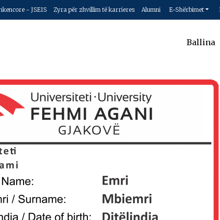
hkencore - JSEIS
Zyra për zhvillim të karrieres
Alumni
E-Shërbimet
Ballina