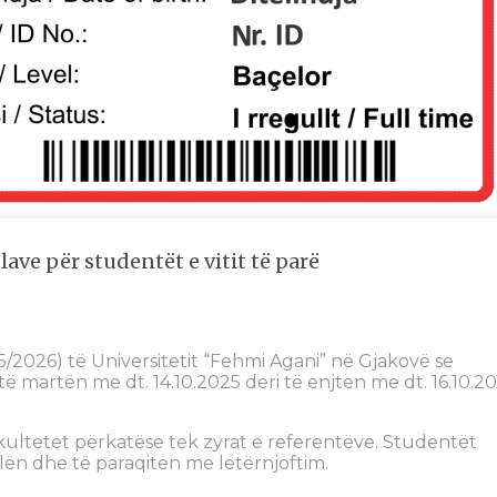
ave për studentët e vitit të parë
5/2026) të Universitetit “Fehmi Agani” në Gjakovë se
ë martën me dt. 14.10.2025 deri të enjten me dt. 16.10.2
kultetet përkatëse tek zyrat e referentëve. Studentët
lën dhe të paraqiten me letërnjoftim.