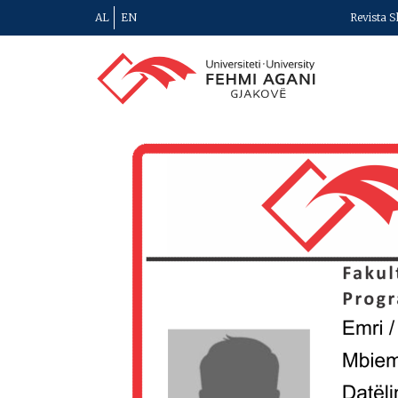
AL
EN
Revista S