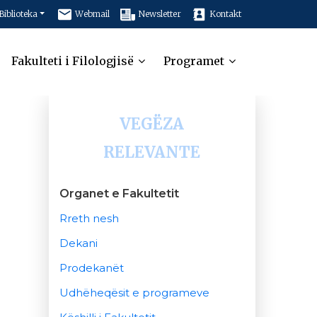
Biblioteka
Webmail
Newsletter
Kontakt
Fakulteti i Filologjisë
Programet
VEGËZA
RELEVANTE
Organet e Fakultetit
Rreth nesh
Dekani
Prodekanët
Udhëheqësit e programeve