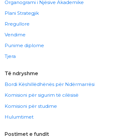
Organogrami i Njësive Akademike
Plani Strategjik
Rregullore
Vendime
Punime diplome
Tjera
Të ndryshme
Bordi Këshillëdhënës për Ndërmarrësi
Komisioni për sigurim të cilësisë
Komisioni për studime
Hulumtimet
Postimet e fundit