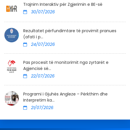
Trajnim Interaktiv për Zgjerimin e BE-së
30/07/2026
Rezultatet përfundimtare të provimit pranues
(afati i p...
24/07/2026
Pas procesit të monitorimit nga zyrtarët e
Agjencisë së...
22/07/2026
Programi i Gjuhës Angleze – Përkthim dhe
Interpretim ka...
21/07/2026