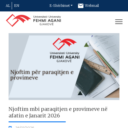
AL
EN
E-Shërbimet
Webmail
Newsletter
Kontakt
Njoftim mbi paraqitjen e provimeve në
afatin e Janarit 2026
26/01/2026