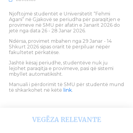
Njoftojmë studentët e Universitetit “Fehmi
Agani” në Gjakovë se periudha për paraqitjen e
provimeve në SMU për afatin e Janarit 2026 do
jetë nga data 26 - 28 Janar 2026.
Ndërsa, provimet mbahen nga 29 Janar - 14
Shkurt 2026 sipas orarit të përpiluar nëpër
fakultetet përkatëse.
Jashtë kësaj periudhe, studentëve nuk ju
lejohet paraqitja e provimeve, pasi që sistemi
mbyllet automatikisht.
Manuali i përdorimit të SMU për studentë mund
të shkarkohet në këtë
link
.
VEGËZA RELEVANTE