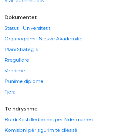
Stafi administrativ
Dokumentet
Statuti i Universitetit
Organogrami i Njësive Akademike
Plani Strategjik
Rregullore
Vendime
Punime diplome
Tjera
Të ndryshme
Bordi Këshillëdhënës për Ndërmarrësi
Komisioni për sigurim të cilësisë