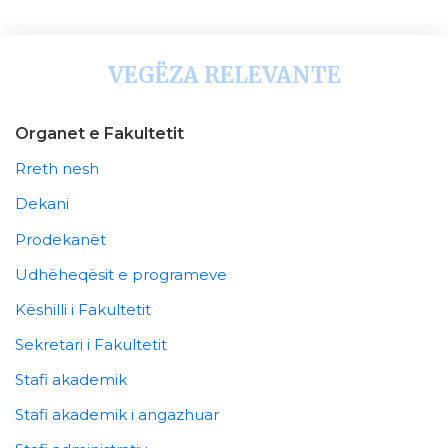
VEGËZA RELEVANTE
Organet e Fakultetit
Rreth nesh
Dekani
Prodekanët
Udhëheqësit e programeve
Këshilli i Fakultetit
Sekretari i Fakultetit
Stafi akademik
Stafi akademik i angazhuar