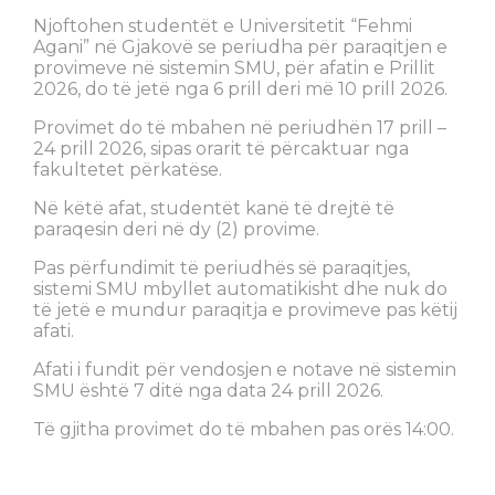
Njoftohen studentët e Universitetit “Fehmi
Agani” në Gjakovë se periudha për paraqitjen e
provimeve në sistemin SMU, për afatin e Prillit
2026, do të jetë nga 6 prill deri më 10 prill 2026.
Provimet do të mbahen në periudhën 17 prill –
24 prill 2026, sipas orarit të përcaktuar nga
fakultetet përkatëse.
Në këtë afat, studentët kanë të drejtë të
paraqesin deri në dy (2) provime.
Pas përfundimit të periudhës së paraqitjes,
sistemi SMU mbyllet automatikisht dhe nuk do
të jetë e mundur paraqitja e provimeve pas këtij
afati.
Afati i fundit për vendosjen e notave në sistemin
SMU është 7 ditë nga data 24 prill 2026.
Të gjitha provimet do të mbahen pas orës 14:00.