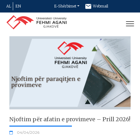
AL
EN
E-Shërbimet
Webmail
Newsletter
Kontakt
Njoftim për afatin e provimeve – Prill 2026!
04/04/2026