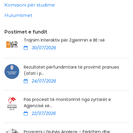
Komisioni për studime
Hulumtimet
Postimet e fundit
Trajnim Interaktiv për Zgjerimin e BE-së
30/07/2026
Rezultatet përfundimtare të provimit pranues
(afati i p...
24/07/2026
Pas procesit të monitorimit nga zyrtarët e
Agjencisë së...
22/07/2026
Programi i Gjuhës Angleze – Përkthim dhe