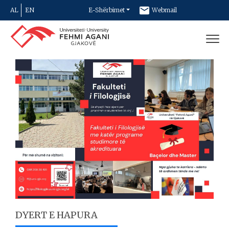
AL
EN
E-Shërbimet
Webmail
Newsletter
Kontakt
DYERT E HAPURA