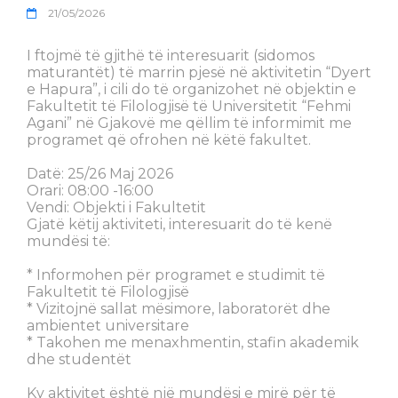
21/05/2026
I ftojmë të gjithë të interesuarit (sidomos
maturantët) të marrin pjesë në aktivitetin “Dyert
e Hapura”, i cili do të organizohet në objektin e
Fakultetit të Filologjisë të Universitetit “Fehmi
Agani” në Gjakovë me qëllim të informimit me
programet që ofrohen në këtë fakultet.
Datë: 25/26 Maj 2026
Orari: 08:00 -16:00
Vendi: Objekti i Fakultetit
Gjatë këtij aktiviteti, interesuarit do të kenë
mundësi të:
* Informohen për programet e studimit të
Fakultetit të Filologjisë
* Vizitojnë sallat mësimore, laboratorët dhe
ambientet universitare
* Takohen me menaxhmentin, stafin akademik
dhe studentët
Ky aktivitet është një mundësi e mirë për të