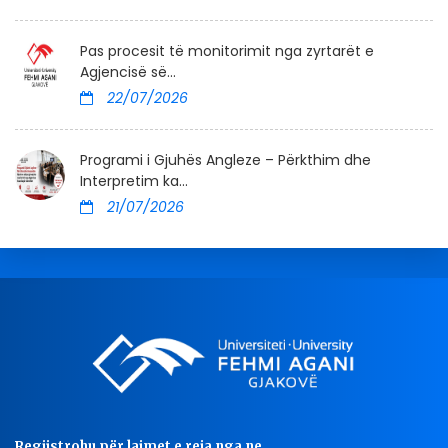
Pas procesit të monitorimit nga zyrtarët e
Agjencisë së...
22/07/2026
Programi i Gjuhës Angleze – Përkthim dhe
Interpretim ka...
21/07/2026
Regjistrohu për lajmet e reja nga ne..