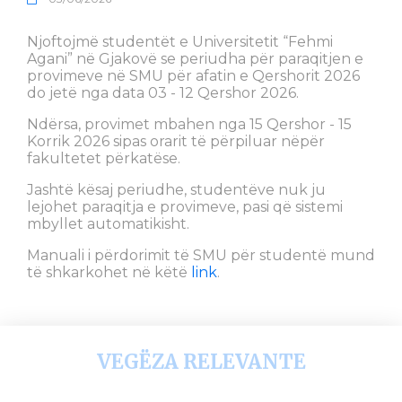
Njoftojmë studentët e Universitetit “Fehmi
Agani” në Gjakovë se periudha për paraqitjen e
provimeve në SMU për afatin e Qershorit 2026
do jetë nga data 03 - 12 Qershor 2026.
Ndërsa, provimet mbahen nga 15 Qershor - 15
Korrik 2026 sipas orarit të përpiluar nëpër
fakultetet përkatëse.
Jashtë kësaj periudhe, studentëve nuk ju
lejohet paraqitja e provimeve, pasi që sistemi
mbyllet automatikisht.
Manuali i përdorimit të SMU për studentë mund
të shkarkohet në këtë
link
.
VEGËZA RELEVANTE