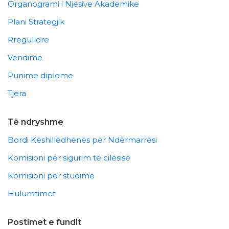
Organogrami i Njësive Akademike
Plani Strategjik
Rregullore
Vendime
Punime diplome
Tjera
Të ndryshme
Bordi Këshillëdhënës për Ndërmarrësi
Komisioni për sigurim të cilësisë
Komisioni për studime
Hulumtimet
Postimet e fundit