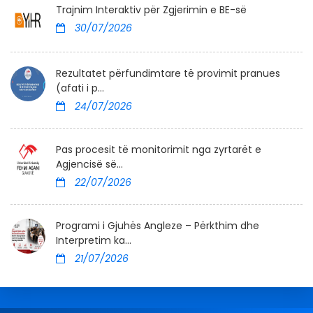
Trajnim Interaktiv për Zgjerimin e BE-së
30/07/2026
Rezultatet përfundimtare të provimit pranues
(afati i p...
24/07/2026
Pas procesit të monitorimit nga zyrtarët e
Agjencisë së...
22/07/2026
Programi i Gjuhës Angleze – Përkthim dhe
Interpretim ka...
21/07/2026