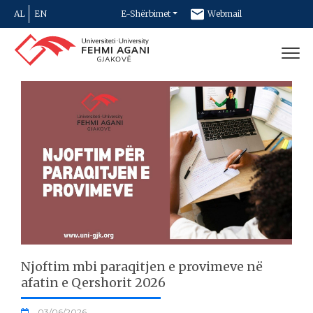
AL
EN
E-Shërbimet
Webmail
Newsletter
Kontakt
Njoftim mbi paraqitjen e provimeve në
afatin e Qershorit 2026
03/06/2026